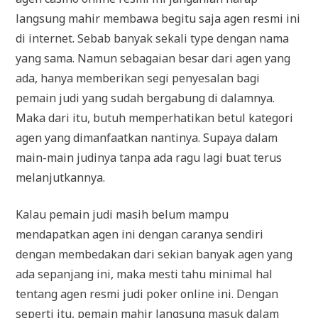
langsung mahir membawa begitu saja agen resmi ini
di internet. Sebab banyak sekali type dengan nama
yang sama. Namun sebagaian besar dari agen yang
ada, hanya memberikan segi penyesalan bagi
pemain judi yang sudah bergabung di dalamnya.
Maka dari itu, butuh memperhatikan betul kategori
agen yang dimanfaatkan nantinya. Supaya dalam
main-main judinya tanpa ada ragu lagi buat terus
melanjutkannya.
Kalau pemain judi masih belum mampu
mendapatkan agen ini dengan caranya sendiri
dengan membedakan dari sekian banyak agen yang
ada sepanjang ini, maka mesti tahu minimal hal
tentang agen resmi judi poker online ini. Dengan
seperti itu, pemain mahir langsung masuk dalam