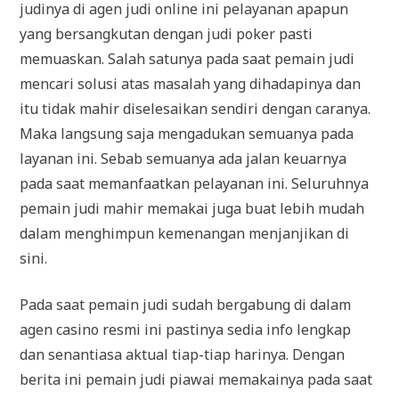
judinya di agen judi online ini pelayanan apapun
yang bersangkutan dengan judi poker pasti
memuaskan. Salah satunya pada saat pemain judi
mencari solusi atas masalah yang dihadapinya dan
itu tidak mahir diselesaikan sendiri dengan caranya.
Maka langsung saja mengadukan semuanya pada
layanan ini. Sebab semuanya ada jalan keuarnya
pada saat memanfaatkan pelayanan ini. Seluruhnya
pemain judi mahir memakai juga buat lebih mudah
dalam menghimpun kemenangan menjanjikan di
sini.
Pada saat pemain judi sudah bergabung di dalam
agen casino resmi ini pastinya sedia info lengkap
dan senantiasa aktual tiap-tiap harinya. Dengan
berita ini pemain judi piawai memakainya pada saat