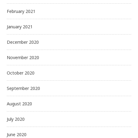
February 2021
January 2021
December 2020
November 2020
October 2020
September 2020
August 2020
July 2020
June 2020