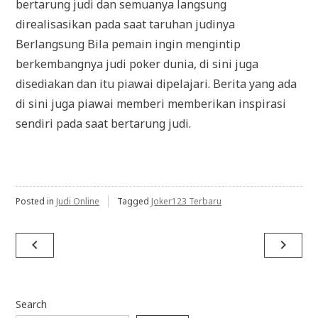
bertarung judi dan semuanya langsung
direalisasikan pada saat taruhan judinya
Berlangsung Bila pemain ingin mengintip
berkembangnya judi poker dunia, di sini juga
disediakan dan itu piawai dipelajari. Berita yang ada
di sini juga piawai memberi memberikan inspirasi
sendiri pada saat bertarung judi.
Posted in
Judi Online
Tagged
Joker123 Terbaru
Post
navigate_before
navigate_next
navigation
Search