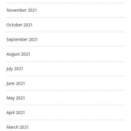
November 2021
October 2021
September 2021
August 2021
July 2021
June 2021
May 2021
April 2021
March 2021