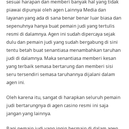
sesuai harapan dan memberi banyak hal yang tidak
piawai dipunyai oleh agen Lainnya Media dan
layanan yang ada di sana benar benar luar biasa dan
sepenuhnya hanya buat pemain judi yang tertulis
resmi di dalamnya. Agen ini sudah dipercaya sejak
dulu dan pemain judi yang sudah bergabung di sini
tentu betah buat senantiasa menambahkan taruhan
judi di dalamnya. Maka senantiasa memberi kesan
yang terbaik semasa bertarung dan memberi sisi
seru tersendiri semasa taruhannya dijalani dalam
agen ini.
Oleh karena itu, sangat di harapkan seluruh pemain
judi bertarungnya di agen casino resmi ini saja
jangan yang lainnya.
Bagi pemain judi yang ingin bermain di dalam agen