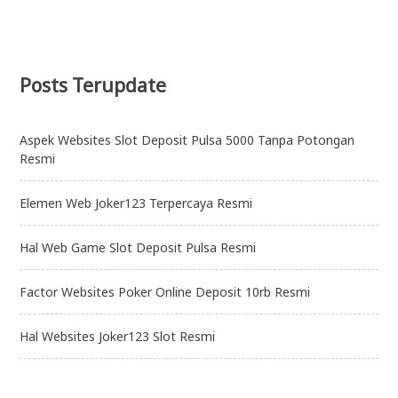
Posts Terupdate
Aspek Websites Slot Deposit Pulsa 5000 Tanpa Potongan
Resmi
Elemen Web Joker123 Terpercaya Resmi
Hal Web Game Slot Deposit Pulsa Resmi
Factor Websites Poker Online Deposit 10rb Resmi
Hal Websites Joker123 Slot Resmi