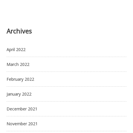
Archives
April 2022
March 2022
February 2022
January 2022
December 2021
November 2021