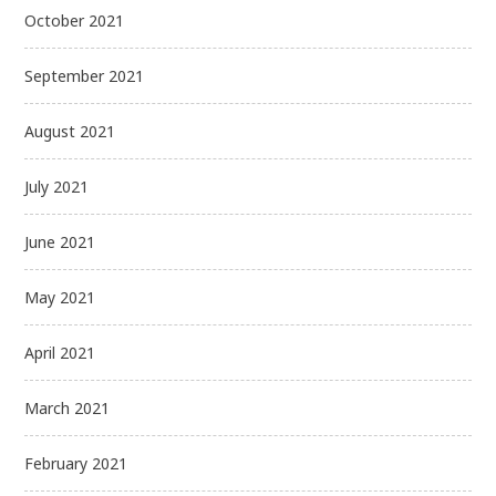
October 2021
September 2021
August 2021
July 2021
June 2021
May 2021
April 2021
March 2021
February 2021