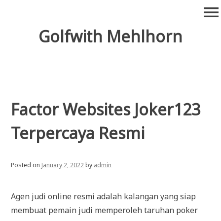
Skip
menu
to
content
Golfwith Mehlhorn
Factor Websites Joker123
Terpercaya Resmi
Posted on
January 2, 2022
by
admin
Agen judi online resmi adalah kalangan yang siap
membuat pemain judi memperoleh taruhan poker