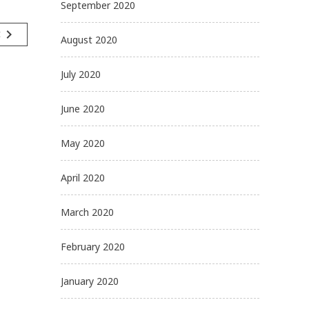
September 2020
navigate_next
t
August 2020
July 2020
June 2020
May 2020
April 2020
March 2020
February 2020
January 2020