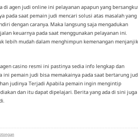
 di agen judi online ini pelayanan apapun yang bersangku
a pada saat pemain judi mencari solusi atas masalah yang
endiri dengan caranya. Maka langsung saja mengadukan
jalan keuarnya pada saat menggunakan pelayanan ini.
tuk lebih mudah dalam menghimpun kemenangan menjanjik
gen casino resmi ini pastinya sedia info lengkap dan
ta ini pemain judi bisa memakainya pada saat bertarung jud
han judinya Terjadi Apabila pemain ingin mengintip
iakan dan itu dapat dipelajari. Berita yang ada di sini juga
i.
Potongan