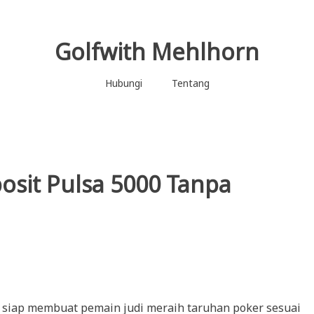
Golfwith Mehlhorn
Hubungi
Tentang
posit Pulsa 5000 Tanpa
 siap membuat pemain judi meraih taruhan poker sesuai