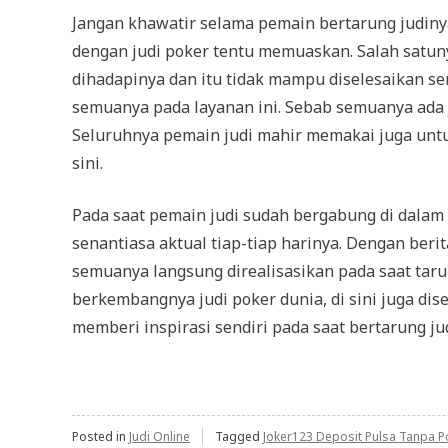
Jangan khawatir selama pemain bertarung judinya
dengan judi poker tentu memuaskan. Salah satuny
dihadapinya dan itu tidak mampu diselesaikan s
semuanya pada layanan ini. Sebab semuanya ada 
Seluruhnya pemain judi mahir memakai juga un
sini.
Pada saat pemain judi sudah bergabung di dalam a
senantiasa aktual tiap-tiap harinya. Dengan beri
semuanya langsung direalisasikan pada saat taru
berkembangnya judi poker dunia, di sini juga dised
memberi inspirasi sendiri pada saat bertarung jud
Posted in
Judi Online
Tagged
Joker123 Deposit Pulsa Tanpa 