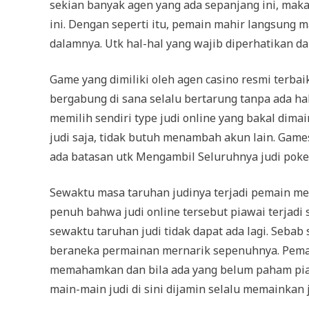
sekian banyak agen yang ada sepanjang ini, maka
ini. Dengan seperti itu, pemain mahir langsung 
dalamnya. Utk hal-hal yang wajib diperhatikan d
Game yang dimiliki oleh agen casino resmi terba
bergabung di sana selalu bertarung tanpa ada ha
memilih sendiri type judi online yang bakal dim
judi saja, tidak butuh menambah akun lain. Games 
ada batasan utk Mengambil Seluruhnya judi poker
Sewaktu masa taruhan judinya terjadi pemain m
penuh bahwa judi online tersebut piawai terja
sewaktu taruhan judi tidak dapat ada lagi. Seba
beraneka permainan mernarik sepenuhnya. Pema
memahamkan dan bila ada yang belum paham piaw
main-main judi di sini dijamin selalu memainkan ju