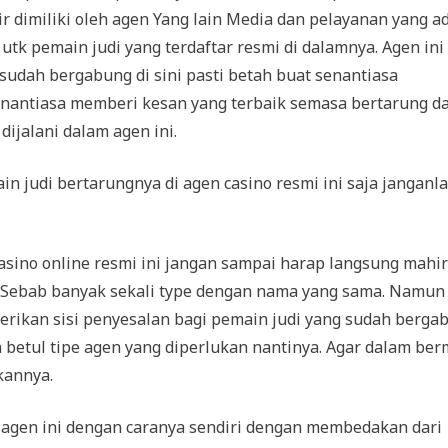
 dimiliki oleh agen Yang lain Media dan pelayanan yang ad
tk pemain judi yang terdaftar resmi di dalamnya. Agen ini
sudah bergabung di sini pasti betah buat senantiasa
nantiasa memberi kesan yang terbaik semasa bertarung d
dijalani dalam agen ini.
in judi bertarungnya di agen casino resmi ini saja janganl
casino online resmi ini jangan sampai harap langsung mahir
t. Sebab banyak sekali type dengan nama yang sama. Namun
erikan sisi penyesalan bagi pemain judi yang sudah berga
 betul tipe agen yang diperlukan nantinya. Agar dalam ber
kannya.
 agen ini dengan caranya sendiri dengan membedakan dari