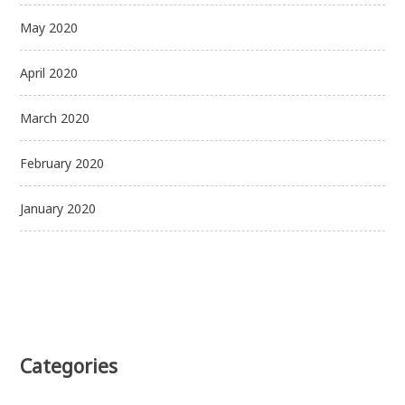
May 2020
April 2020
March 2020
February 2020
January 2020
Categories