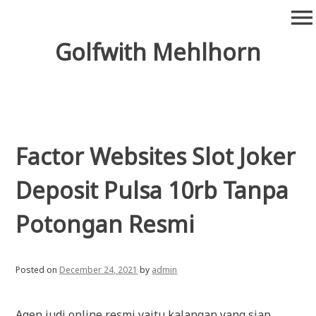
Skip
menu
to
content
Golfwith Mehlhorn
Factor Websites Slot Joker
Deposit Pulsa 10rb Tanpa
Potongan Resmi
Posted on
December 24, 2021
by
admin
Agen judi online resmi yaitu kalangan yang siap