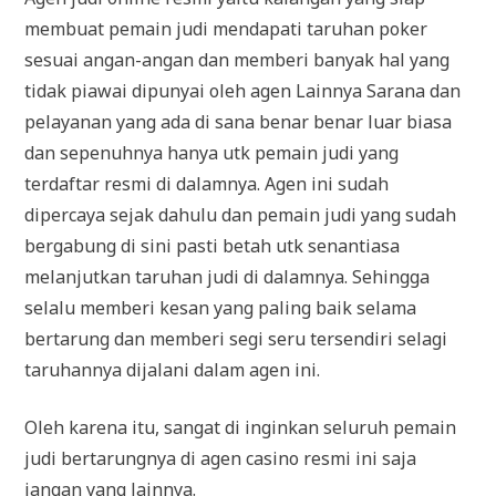
membuat pemain judi mendapati taruhan poker
sesuai angan-angan dan memberi banyak hal yang
tidak piawai dipunyai oleh agen Lainnya Sarana dan
pelayanan yang ada di sana benar benar luar biasa
dan sepenuhnya hanya utk pemain judi yang
terdaftar resmi di dalamnya. Agen ini sudah
dipercaya sejak dahulu dan pemain judi yang sudah
bergabung di sini pasti betah utk senantiasa
melanjutkan taruhan judi di dalamnya. Sehingga
selalu memberi kesan yang paling baik selama
bertarung dan memberi segi seru tersendiri selagi
taruhannya dijalani dalam agen ini.
Oleh karena itu, sangat di inginkan seluruh pemain
judi bertarungnya di agen casino resmi ini saja
jangan yang lainnya.