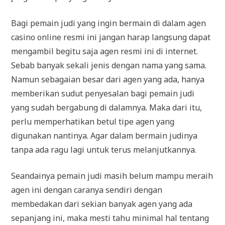
Bagi pemain judi yang ingin bermain di dalam agen
casino online resmi ini jangan harap langsung dapat
mengambil begitu saja agen resmi ini di internet.
Sebab banyak sekali jenis dengan nama yang sama.
Namun sebagaian besar dari agen yang ada, hanya
memberikan sudut penyesalan bagi pemain judi
yang sudah bergabung di dalamnya. Maka dari itu,
perlu memperhatikan betul tipe agen yang
digunakan nantinya. Agar dalam bermain judinya
tanpa ada ragu lagi untuk terus melanjutkannya.
Seandainya pemain judi masih belum mampu meraih
agen ini dengan caranya sendiri dengan
membedakan dari sekian banyak agen yang ada
sepanjang ini, maka mesti tahu minimal hal tentang