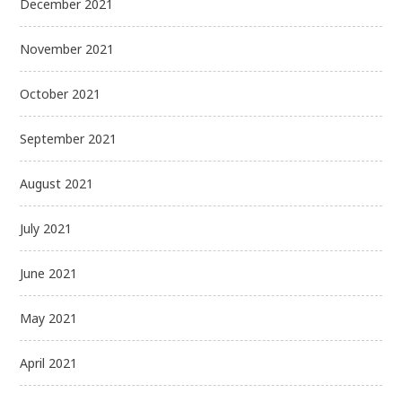
December 2021
November 2021
October 2021
September 2021
August 2021
July 2021
June 2021
May 2021
April 2021