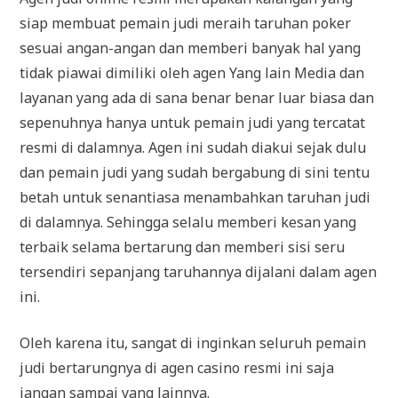
siap membuat pemain judi meraih taruhan poker
sesuai angan-angan dan memberi banyak hal yang
tidak piawai dimiliki oleh agen Yang lain Media dan
layanan yang ada di sana benar benar luar biasa dan
sepenuhnya hanya untuk pemain judi yang tercatat
resmi di dalamnya. Agen ini sudah diakui sejak dulu
dan pemain judi yang sudah bergabung di sini tentu
betah untuk senantiasa menambahkan taruhan judi
di dalamnya. Sehingga selalu memberi kesan yang
terbaik selama bertarung dan memberi sisi seru
tersendiri sepanjang taruhannya dijalani dalam agen
ini.
Oleh karena itu, sangat di inginkan seluruh pemain
judi bertarungnya di agen casino resmi ini saja
jangan sampai yang lainnya.