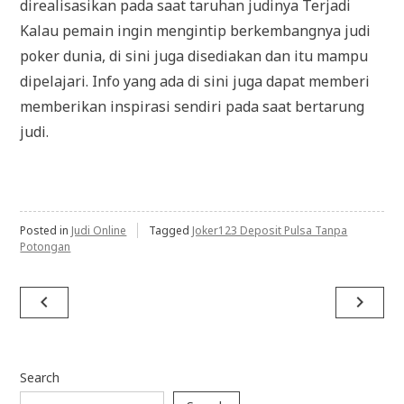
direalisasikan pada saat taruhan judinya Terjadi
Kalau pemain ingin mengintip berkembangnya judi
poker dunia, di sini juga disediakan dan itu mampu
dipelajari. Info yang ada di sini juga dapat memberi
memberikan inspirasi sendiri pada saat bertarung
judi.
Posted in
Judi Online
Tagged
Joker123 Deposit Pulsa Tanpa
Potongan
Post
navigate_before
navigate_next
navigation
Search