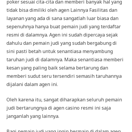
poker sesuai cita-cita dan memberi banyak hal yang
tidak bisa dimiliki oleh agen Lainnya Fasilitas dan
layanan yang ada di sana sangatlah luar biasa dan
sepenuhnya hanya buat pemain judi yang terdaftar
resmi di dalamnya. Agen ini sudah dipercaya sejak
dahulu dan pemain judi yang sudah bergabung di
sini pasti betah untuk senantiasa menyambung
taruhan judi di dalamnya. Maka senantiasa memberi
kesan yang paling baik selama bertarung dan
memberi sudut seru tersendiri semasih taruhannya
dijalani dalam agen ini.
Oleh karena itu, sangat diharapkan seluruh pemain
judi bertarungnya di agen casino resmi ini saja
janganlah yang lainnya.
Bagi pemain judi yang ingin bermain di dalam agen