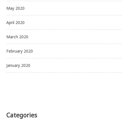
May 2020
April 2020
March 2020
February 2020
January 2020
Categories