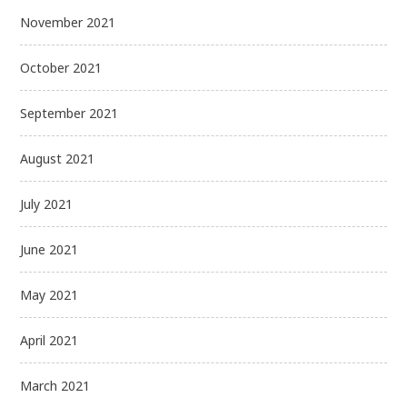
November 2021
October 2021
September 2021
August 2021
July 2021
June 2021
May 2021
April 2021
March 2021