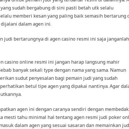
 yang sudah bergabung di sini pasti betah utk selalu
selalu memberi kesan yang paling baik semasih bertarung 
dijalani dalam agen ini.
n judi bertarungnya di agen casino resmi ini saja janganla
n casino online resmi ini jangan harap langsung mahir
. Sebab banyak sekali type dengan nama yang sama. Namun
erikan sudut penyesalan bagi pemain judi yang sudah
perhatikan betul tipe agen yang dipakai nantinya. Agar da
jutkannya.
patkan agen ini dengan caranya sendiri dengan membeda
a mesti tahu minimal hal tentang agen resmi judi poker on
 masuk dalam agen yang sesuai sasaran dan memainkan judi