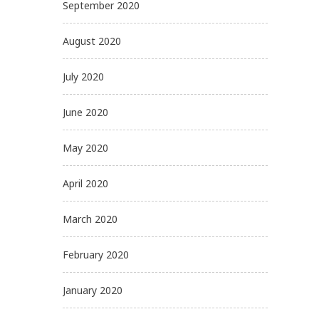
September 2020
August 2020
July 2020
June 2020
May 2020
April 2020
March 2020
February 2020
January 2020