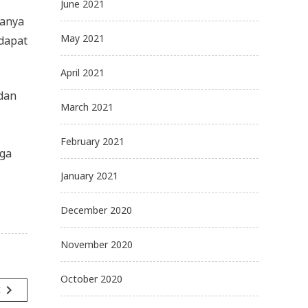
June 2021
uanya
May 2021
dapat
April 2021
 dan
March 2021
February 2021
uga
January 2021
December 2020
November 2020
October 2020
navigate_next
t