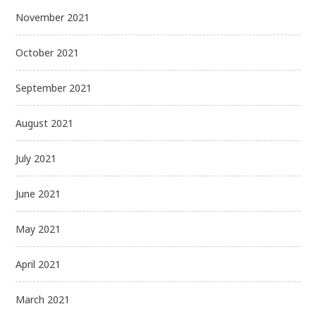
November 2021
October 2021
September 2021
August 2021
July 2021
June 2021
May 2021
April 2021
March 2021