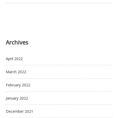
Archives
April 2022
March 2022
February 2022
January 2022
December 2021