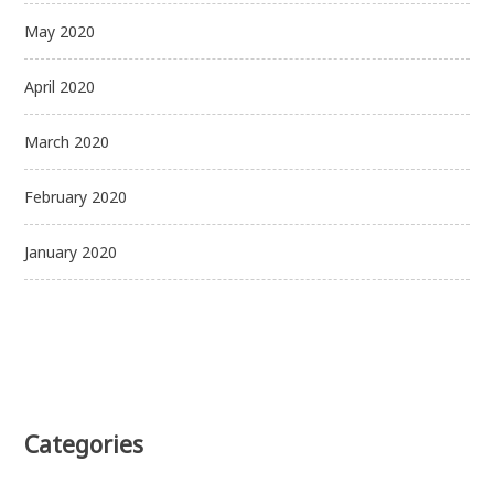
May 2020
April 2020
March 2020
February 2020
January 2020
Categories