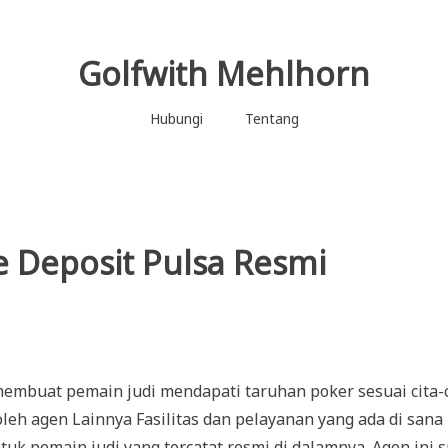
Golfwith Mehlhorn
Hubungi
Tentang
 Deposit Pulsa Resmi
 membuat pemain judi mendapati taruhan poker sesuai cita-c
oleh agen Lainnya Fasilitas dan pelayanan yang ada di sana
uk pemain judi yang tercatat resmi di dalamnya. Agen ini 