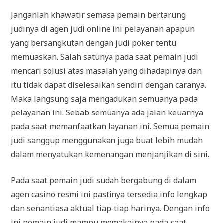
Janganlah khawatir semasa pemain bertarung
judinya di agen judi online ini pelayanan apapun
yang bersangkutan dengan judi poker tentu
memuaskan. Salah satunya pada saat pemain judi
mencari solusi atas masalah yang dihadapinya dan
itu tidak dapat diselesaikan sendiri dengan caranya.
Maka langsung saja mengadukan semuanya pada
pelayanan ini. Sebab semuanya ada jalan keuarnya
pada saat memanfaatkan layanan ini. Semua pemain
judi sanggup menggunakan juga buat lebih mudah
dalam menyatukan kemenangan menjanjikan di sini.
Pada saat pemain judi sudah bergabung di dalam
agen casino resmi ini pastinya tersedia info lengkap
dan senantiasa aktual tiap-tiap harinya. Dengan info
ini pemain judi mampu memakainya pada saat