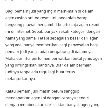
Bagi pemain judi yang ingin main-main di dalam
agen casino online resmi ini janganlah harap
langsung piawai mengambil begitu saja agen resmi
ini di internet. Sebab banyak sekali kategori dengan
nama yang sama. Tetapi sebagaian besar dari agen
yang ada, hanya memberikan segi penyesalan bagi
pemain judi yang sudah bergabung di dalamnya.
Maka dari itu, perlu memperhatikan betul jenis agen
yang difungsikan nantinya. Biar dalam bermain
judinya tanpa ada ragu lagi buat terus
melanjutkannya.
Kalau pemain judi masih belum sanggup
mendapatkan agen ini dengan caranya sendiri
dengan membedakan dari sekian banyak agen yang