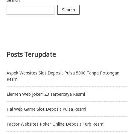
Search
Search
Posts Terupdate
Aspek Websites Slot Deposit Pulsa 5000 Tanpa Potongan
Resmi
Elemen Web Joker123 Terpercaya Resmi
Hal Web Game Slot Deposit Pulsa Resmi
Factor Websites Poker Online Deposit 10rb Resmi