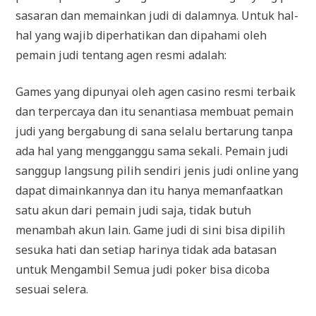
sasaran dan memainkan judi di dalamnya. Untuk hal-
hal yang wajib diperhatikan dan dipahami oleh
pemain judi tentang agen resmi adalah:
Games yang dipunyai oleh agen casino resmi terbaik
dan terpercaya dan itu senantiasa membuat pemain
judi yang bergabung di sana selalu bertarung tanpa
ada hal yang mengganggu sama sekali. Pemain judi
sanggup langsung pilih sendiri jenis judi online yang
dapat dimainkannya dan itu hanya memanfaatkan
satu akun dari pemain judi saja, tidak butuh
menambah akun lain. Game judi di sini bisa dipilih
sesuka hati dan setiap harinya tidak ada batasan
untuk Mengambil Semua judi poker bisa dicoba
sesuai selera.