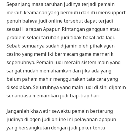
Sepanjang masa taruhan judinya terjadi pemain
meraih keamanan yang bermutu dan itu mensupport
penuh bahwa judi online tersebut dapat terjadi
sesuai Harapan Apapun Rintangan gangguan atau
problem selagi taruhan judi tidak bakal ada lagi.
Sebab semuanya sudah dijamin oleh pihak agen
casino yang memiliki bermacam game mernarik
sepenuhnya. Pemain judi meraih sistem main yang
sangat mudah memahamkan dan jika ada yang
belum paham mahir menggunakan tata cara yang
disediakan. Seluruhnya yang main judi di sini dijamin
senantiasa memainkan judi tiap-tiap hari.
Janganlah khawatir sewaktu pemain bertarung
judinya di agen judi online ini pelayanan apapun
yang bersangkutan dengan judi poker tentu