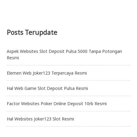
Posts Terupdate
Aspek Websites Slot Deposit Pulsa 5000 Tanpa Potongan
Resmi
Elemen Web Joker123 Terpercaya Resmi
Hal Web Game Slot Deposit Pulsa Resmi
Factor Websites Poker Online Deposit 10rb Resmi
Hal Websites Joker123 Slot Resmi