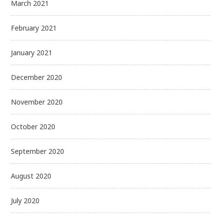
March 2021
February 2021
January 2021
December 2020
November 2020
October 2020
September 2020
August 2020
July 2020