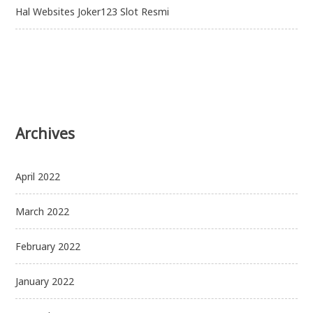
Hal Websites Joker123 Slot Resmi
Archives
April 2022
March 2022
February 2022
January 2022