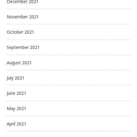
December 2021
November 2021
October 2021
September 2021
August 2021
July 2021
June 2021
May 2021
April 2021