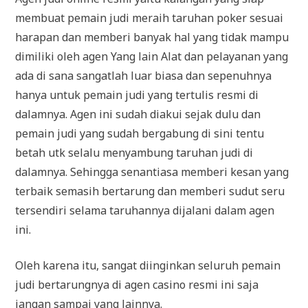
membuat pemain judi meraih taruhan poker sesuai
harapan dan memberi banyak hal yang tidak mampu
dimiliki oleh agen Yang lain Alat dan pelayanan yang
ada di sana sangatlah luar biasa dan sepenuhnya
hanya untuk pemain judi yang tertulis resmi di
dalamnya. Agen ini sudah diakui sejak dulu dan
pemain judi yang sudah bergabung di sini tentu
betah utk selalu menyambung taruhan judi di
dalamnya. Sehingga senantiasa memberi kesan yang
terbaik semasih bertarung dan memberi sudut seru
tersendiri selama taruhannya dijalani dalam agen
ini.
Oleh karena itu, sangat diinginkan seluruh pemain
judi bertarungnya di agen casino resmi ini saja
jangan sampai yang lainnya.