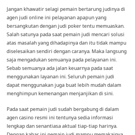
Jangan khawatir selagi pemain bertarung judinya di
agen judi online ini pelayanan apapun yang
bersangkutan dengan judi poker tentu memuaskan.
Salah satunya pada saat pemain judi mencari solusi
atas masalah yang dihadapinya dan itu tidak mampu
diselesaikan sendiri dengan caranya. Maka langsung
saja mengadukan semuanya pada pelayanan ini.
Sebab semuanya ada jalan keuarnya pada saat
menggunakan layanan ini. Seluruh pemain judi
dapat menggunakan juga buat lebih mudah dalam
menghimpun kemenangan menjanjikan di sini.
Pada saat pemain judi sudah bergabung di dalam
agen casino resmi ini tentunya sedia informasi
lengkap dan senantiasa aktual tiap-tiap harinya.
Dengan kabar ini pemain judi mampu memakainya