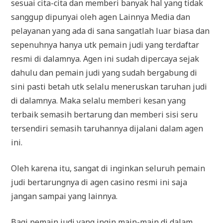
sesuai cita-cita dan memberi banyak hal yang tidak
sanggup dipunyai oleh agen Lainnya Media dan
pelayanan yang ada di sana sangatlah luar biasa dan
sepenuhnya hanya utk pemain judi yang terdaftar
resmi di dalamnya. Agen ini sudah dipercaya sejak
dahulu dan pemain judi yang sudah bergabung di
sini pasti betah utk selalu meneruskan taruhan judi
di dalamnya. Maka selalu memberi kesan yang
terbaik semasih bertarung dan memberi sisi seru
tersendiri semasih taruhannya dijalani dalam agen
ini.
Oleh karena itu, sangat di inginkan seluruh pemain
judi bertarungnya di agen casino resmi ini saja
jangan sampai yang lainnya.
Bagi pemain judi yang ingin main-main di dalam