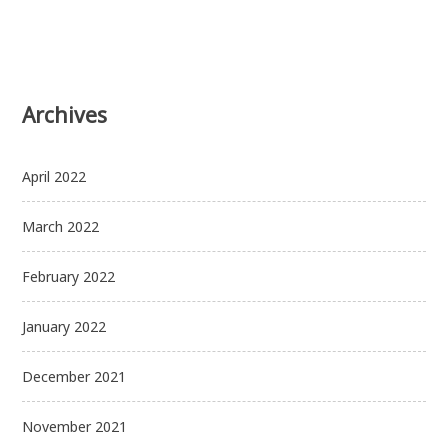
Archives
April 2022
March 2022
February 2022
January 2022
December 2021
November 2021