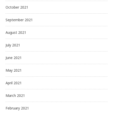
October 2021
September 2021
August 2021
July 2021
June 2021
May 2021
April 2021
March 2021
February 2021