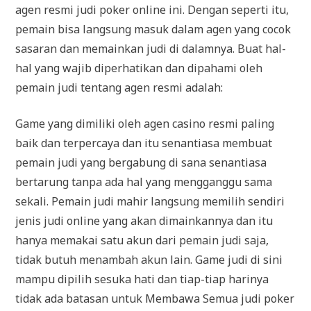
agen resmi judi poker online ini. Dengan seperti itu,
pemain bisa langsung masuk dalam agen yang cocok
sasaran dan memainkan judi di dalamnya. Buat hal-
hal yang wajib diperhatikan dan dipahami oleh
pemain judi tentang agen resmi adalah:
Game yang dimiliki oleh agen casino resmi paling
baik dan terpercaya dan itu senantiasa membuat
pemain judi yang bergabung di sana senantiasa
bertarung tanpa ada hal yang mengganggu sama
sekali. Pemain judi mahir langsung memilih sendiri
jenis judi online yang akan dimainkannya dan itu
hanya memakai satu akun dari pemain judi saja,
tidak butuh menambah akun lain. Game judi di sini
mampu dipilih sesuka hati dan tiap-tiap harinya
tidak ada batasan untuk Membawa Semua judi poker