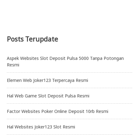
Posts Terupdate
Aspek Websites Slot Deposit Pulsa 5000 Tanpa Potongan
Resmi
Elemen Web Joker123 Terpercaya Resmi
Hal Web Game Slot Deposit Pulsa Resmi
Factor Websites Poker Online Deposit 10rb Resmi
Hal Websites Joker123 Slot Resmi