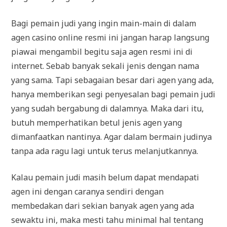
Bagi pemain judi yang ingin main-main di dalam
agen casino online resmi ini jangan harap langsung
piawai mengambil begitu saja agen resmi ini di
internet. Sebab banyak sekali jenis dengan nama
yang sama. Tapi sebagaian besar dari agen yang ada,
hanya memberikan segi penyesalan bagi pemain judi
yang sudah bergabung di dalamnya. Maka dari itu,
butuh memperhatikan betul jenis agen yang
dimanfaatkan nantinya. Agar dalam bermain judinya
tanpa ada ragu lagi untuk terus melanjutkannya.
Kalau pemain judi masih belum dapat mendapati
agen ini dengan caranya sendiri dengan
membedakan dari sekian banyak agen yang ada
sewaktu ini, maka mesti tahu minimal hal tentang