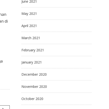
June 2021
May 2021
anan
n di
April 2021
March 2021
February 2021
ga
January 2021
December 2020
November 2020
October 2020