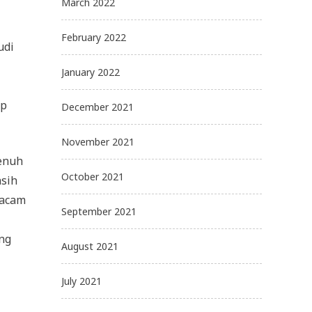
March 2022
February 2022
udi
January 2022
ap
December 2021
November 2021
enuh
October 2021
asih
macam
September 2021
ng
August 2021
July 2021