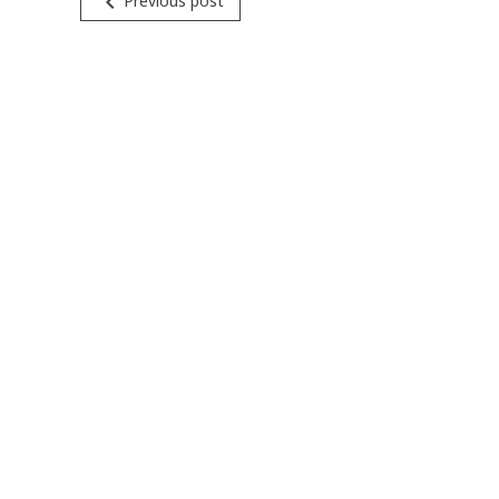
navigate_before
Previous post
navigation