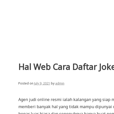
Skip
to
content
Hal Web Cara Daftar Jok
Posted on
July 9, 2021
by
admin
Agen judi online resmi ialah kalangan yang siap 
memberi banyak hal yang tidak mampu dipunyai o
benar luar biasa dan sepenuhnya hanya buat pema