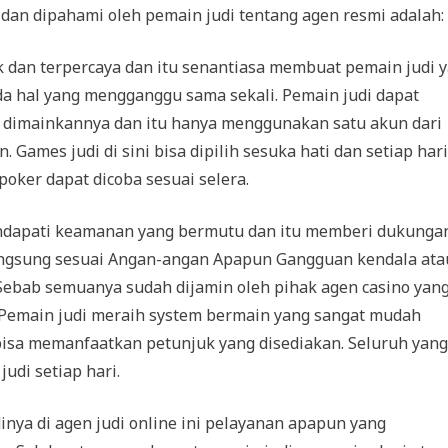
 dan dipahami oleh pemain judi tentang agen resmi adalah:
ik dan terpercaya dan itu senantiasa membuat pemain judi 
da hal yang mengganggu sama sekali. Pemain judi dapat
pat dimainkannya dan itu hanya menggunakan satu akun dari
 Games judi di sini bisa dipilih sesuka hati dan setiap har
oker dapat dicoba sesuai selera.
endapati keamanan yang bermutu dan itu memberi dukunga
angsung sesuai Angan-angan Apapun Gangguan kendala ata
. Sebab semuanya sudah dijamin oleh pihak agen casino yan
Pemain judi meraih system bermain yang sangat mudah
sa memanfaatkan petunjuk yang disediakan. Seluruh yang
udi setiap hari.
nya di agen judi online ini pelayanan apapun yang