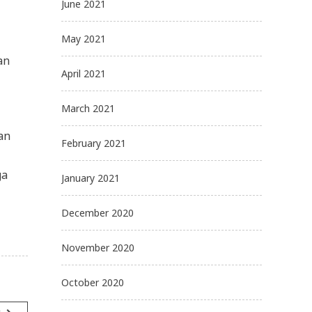
June 2021
May 2021
an
April 2021
March 2021
an
February 2021
ga
January 2021
December 2020
November 2020
October 2020