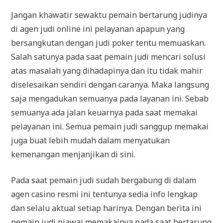
Jangan khawatir sewaktu pemain bertarung judinya
di agen judi online ini pelayanan apapun yang
bersangkutan dengan judi poker tentu memuaskan.
Salah satunya pada saat pemain judi mencari solusi
atas masalah yang dihadapinya dan itu tidak mahir
diselesaikan sendiri dengan caranya. Maka langsung
saja mengadukan semuanya pada layanan ini. Sebab
semuanya ada jalan keuarnya pada saat memakai
pelayanan ini. Semua pemain judi sanggup memakai
juga buat lebih mudah dalam menyatukan
kemenangan menjanjikan di sini.
Pada saat pemain judi sudah bergabung di dalam
agen casino resmi ini tentunya sedia info lengkap
dan selalu aktual setiap harinya. Dengan berita ini
pemain judi piawai memakainya pada saat bertarung