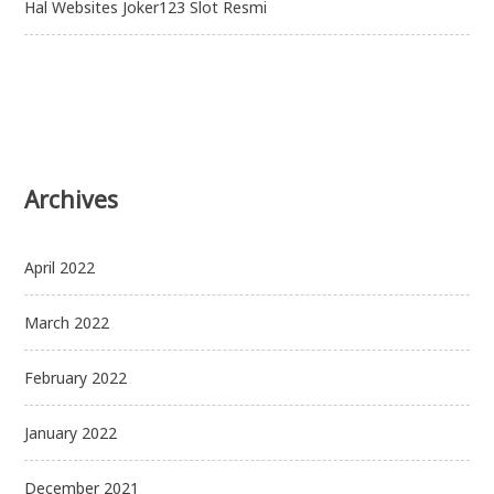
Hal Websites Joker123 Slot Resmi
Archives
April 2022
March 2022
February 2022
January 2022
December 2021