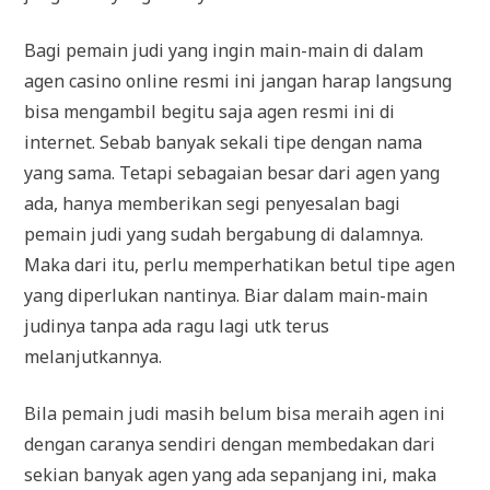
Bagi pemain judi yang ingin main-main di dalam
agen casino online resmi ini jangan harap langsung
bisa mengambil begitu saja agen resmi ini di
internet. Sebab banyak sekali tipe dengan nama
yang sama. Tetapi sebagaian besar dari agen yang
ada, hanya memberikan segi penyesalan bagi
pemain judi yang sudah bergabung di dalamnya.
Maka dari itu, perlu memperhatikan betul tipe agen
yang diperlukan nantinya. Biar dalam main-main
judinya tanpa ada ragu lagi utk terus
melanjutkannya.
Bila pemain judi masih belum bisa meraih agen ini
dengan caranya sendiri dengan membedakan dari
sekian banyak agen yang ada sepanjang ini, maka