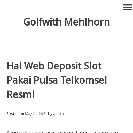
Skip
menu
to
content
Golfwith Mehlhorn
Hal Web Deposit Slot
Pakai Pulsa Telkomsel
Resmi
Posted on
May 21, 2021
by
admin
Agen judi online resmi merupakan kalangan yang