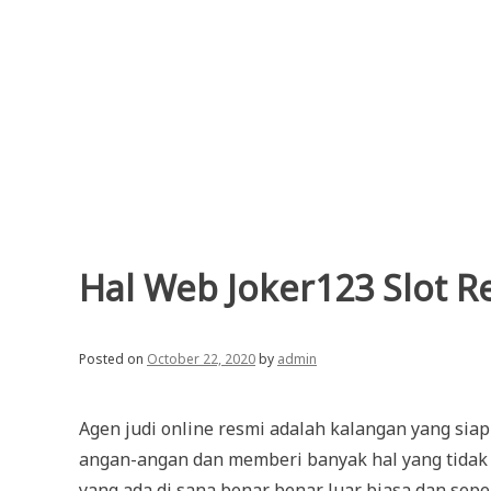
Skip
to
content
Hal Web Joker123 Slot R
Posted on
October 22, 2020
by
admin
Agen judi online resmi adalah kalangan yang si
angan-angan dan memberi banyak hal yang tidak 
yang ada di sana benar benar luar biasa dan sep