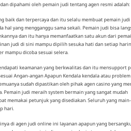
 dan dipahami oleh pemain judi tentang agen resmi adalah:
ng baik dan terpercaya dan itu selalu membuat pemain judi
da hal yang mengganggu sama sekali. Pemain judi bisa lan
mainkannya dan itu hanya memanfaatkan satu akun dari pema
nan judi di sini mampu dipilih sesuka hati dan setiap hari
er mampu dicoba sesuai selera.
endapati keamanan yang berkwalitas dan itu mensupport 
sesuai Angan-angan Apapun Kendala kendala atau problem
 semuanya sudah dipastikan oleh pihak agen casino yang mem
. Pemain judi meraih system bermain yang sangat mudah
at memakai petunjuk yang disediakan. Seluruh yang main
p hari.
nya di agen judi online ini layanan apapun yang bersangk