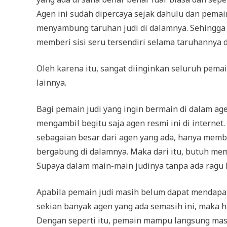
Agen ini sudah dipercaya sejak dahulu dan pemain
menyambung taruhan judi di dalamnya. Sehingga 
memberi sisi seru tersendiri selama taruhannya di
Oleh karena itu, sangat diinginkan seluruh pemai
lainnya.
Bagi pemain judi yang ingin bermain di dalam ag
mengambil begitu saja agen resmi ini di internet
sebagaian besar dari agen yang ada, hanya memb
bergabung di dalamnya. Maka dari itu, butuh mem
Supaya dalam main-main judinya tanpa ada ragu l
Apabila pemain judi masih belum dapat mendapat
sekian banyak agen yang ada semasih ini, maka ha
Dengan seperti itu, pemain mampu langsung masu