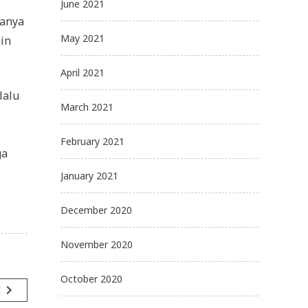
June 2021
uanya
May 2021
in
April 2021
lalu
March 2021
February 2021
ga
January 2021
December 2020
November 2020
October 2020
navigate_next
t