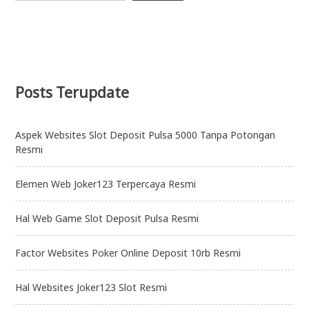
Posts Terupdate
Aspek Websites Slot Deposit Pulsa 5000 Tanpa Potongan
Resmi
Elemen Web Joker123 Terpercaya Resmi
Hal Web Game Slot Deposit Pulsa Resmi
Factor Websites Poker Online Deposit 10rb Resmi
Hal Websites Joker123 Slot Resmi