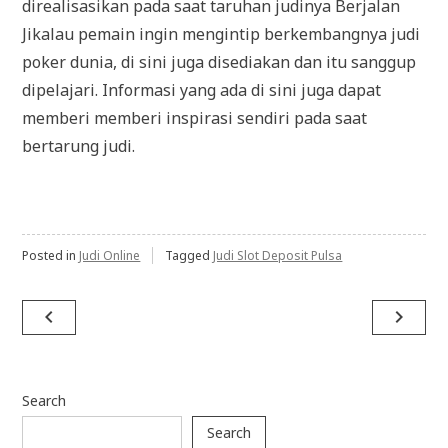
direalisasikan pada saat taruhan judinya Berjalan
Jikalau pemain ingin mengintip berkembangnya judi
poker dunia, di sini juga disediakan dan itu sanggup
dipelajari. Informasi yang ada di sini juga dapat
memberi memberi inspirasi sendiri pada saat
bertarung judi.
Posted in
Judi Online
Tagged
Judi Slot Deposit Pulsa
Post
navigate_before
navigate_next
navigation
Search
Search