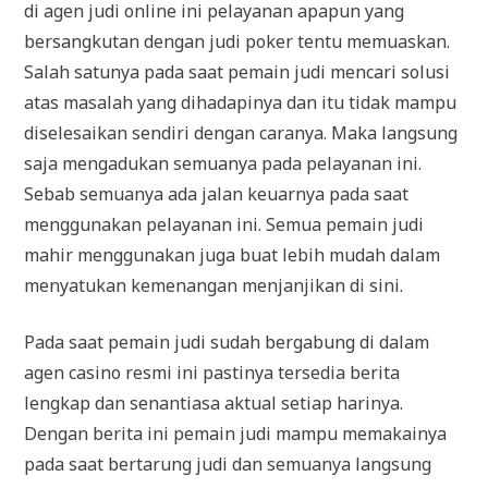
di agen judi online ini pelayanan apapun yang
bersangkutan dengan judi poker tentu memuaskan.
Salah satunya pada saat pemain judi mencari solusi
atas masalah yang dihadapinya dan itu tidak mampu
diselesaikan sendiri dengan caranya. Maka langsung
saja mengadukan semuanya pada pelayanan ini.
Sebab semuanya ada jalan keuarnya pada saat
menggunakan pelayanan ini. Semua pemain judi
mahir menggunakan juga buat lebih mudah dalam
menyatukan kemenangan menjanjikan di sini.
Pada saat pemain judi sudah bergabung di dalam
agen casino resmi ini pastinya tersedia berita
lengkap dan senantiasa aktual setiap harinya.
Dengan berita ini pemain judi mampu memakainya
pada saat bertarung judi dan semuanya langsung