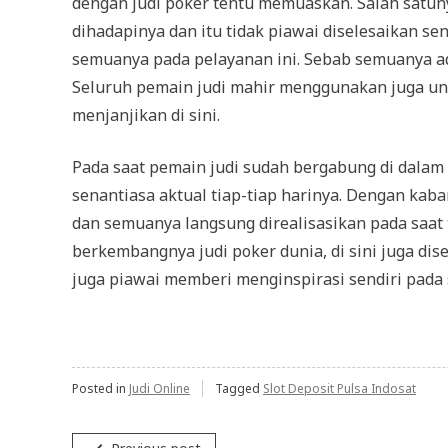
dengan judi poker tentu memuaskan. Salah satuny
dihadapinya dan itu tidak piawai diselesaikan s
semuanya pada pelayanan ini. Sebab semuanya ad
Seluruh pemain judi mahir menggunakan juga 
menjanjikan di sini.
Pada saat pemain judi sudah bergabung di dalam a
senantiasa aktual tiap-tiap harinya. Dengan kab
dan semuanya langsung direalisasikan pada saat 
berkembangnya judi poker dunia, di sini juga dise
juga piawai memberi menginspirasi sendiri pada s
Posted in
Judi Online
Tagged
Slot Deposit Pulsa Indosat
Post