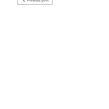
navigate_before
Previous post
navigation