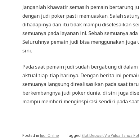
Janganlah khawatir semasih pemain bertarung jud
dengan judi poker pasti memuaskan. Salah satuny
dihadapinya dan itu tidak mampu diselesaikan s
semuanya pada layanan ini. Sebab semuanya ada 
Seluruhnya pemain judi bisa menggunakan juga
sini.
Pada saat pemain judi sudah bergabung di dalam a
aktual tiap-tiap harinya. Dengan berita ini pema
semuanya langsung direalisasikan pada saat taru
berkembangnya judi poker dunia, di sini juga dised
mampu memberi menginspirasi sendiri pada saat 
Posted in
Judi Online
Tagged
Slot Deposit Via Pulsa Tanpa P