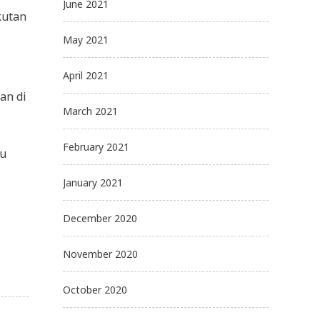
June 2021
kutan
May 2021
April 2021
an di
March 2021
February 2021
lu
January 2021
December 2020
November 2020
October 2020