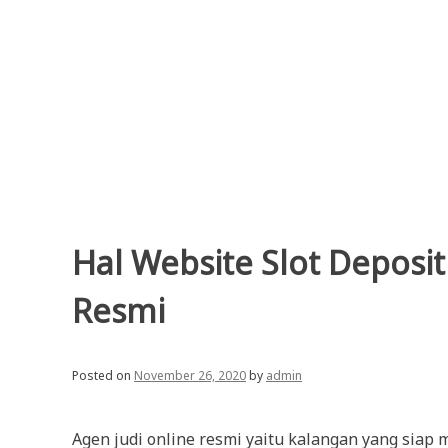
Skip
to
content
Hal Website Slot Deposi
Resmi
Posted on
November 26, 2020
by
admin
Agen judi online resmi yaitu kalangan yang siap