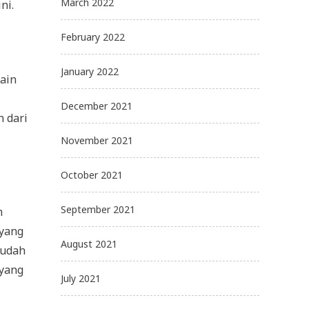
March 2022
ni.
i
February 2022
January 2022
main
December 2021
n dari
November 2021
October 2021
September 2021
n
 yang
August 2021
mudah
 yang
July 2021