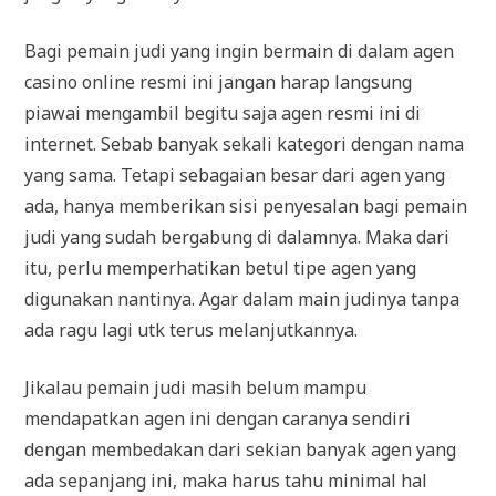
Bagi pemain judi yang ingin bermain di dalam agen
casino online resmi ini jangan harap langsung
piawai mengambil begitu saja agen resmi ini di
internet. Sebab banyak sekali kategori dengan nama
yang sama. Tetapi sebagaian besar dari agen yang
ada, hanya memberikan sisi penyesalan bagi pemain
judi yang sudah bergabung di dalamnya. Maka dari
itu, perlu memperhatikan betul tipe agen yang
digunakan nantinya. Agar dalam main judinya tanpa
ada ragu lagi utk terus melanjutkannya.
Jikalau pemain judi masih belum mampu
mendapatkan agen ini dengan caranya sendiri
dengan membedakan dari sekian banyak agen yang
ada sepanjang ini, maka harus tahu minimal hal