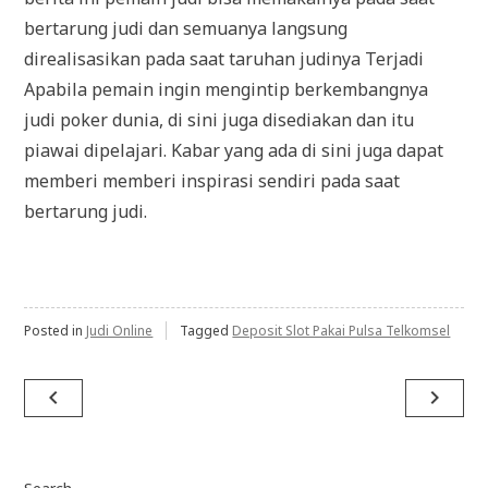
bertarung judi dan semuanya langsung
direalisasikan pada saat taruhan judinya Terjadi
Apabila pemain ingin mengintip berkembangnya
judi poker dunia, di sini juga disediakan dan itu
piawai dipelajari. Kabar yang ada di sini juga dapat
memberi memberi inspirasi sendiri pada saat
bertarung judi.
Posted in
Judi Online
Tagged
Deposit Slot Pakai Pulsa Telkomsel
Post
navigate_before
navigate_next
navigation