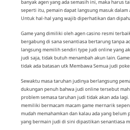
banyak agen yang ada semasih ini, maka harus ta
seperti itu, pemain dapat langsung masuk dalam 
Untuk hal-hal yang wajib diperhatikan dan dipah
Game yang dimiliki oleh agen casino resmi terbai
bergabung di sana senantiasa bertarung tanpa a
langsung memilih sendiri type judi online yang 
judi saja, tidak butuh menambah akun lain. Games 
tidak ada batasan utk Membawa Semua judi poker 
Sewaktu masa taruhan judinya berlangsung pem
dukungan penuh bahwa judi online tersebut mah
problem semasa taruhan judi tidak akan ada lagi
memiliki bermacam macam game mernarik sepenu
mudah memahamkan dan kalau ada yang belum p
yang bermain judi di sini dipastikan senantiasa m