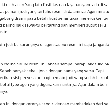
iki oleh agen Yang lain Fasilitas dan layanan yang ada di s
t pemain judi yang tertulis resmi di dalamnya. Agen ini su
rgabung di sini pasti betah buat senantiasa meneruskan ta
ng paling baik sewaktu bertarung dan memberi sudut seru
 ini.
in judi bertarungnya di agen casino resmi ini saja janganl
en casino online resmi ini jangan sampai harap langsung p
. Sebab banyak sekali jenis dengan nama yang sama. Tapi
erikan sisi penyesalan bagi pemain judi yang sudah berga
 betul type agen yang digunakan nantinya. Agar dalam ber
nnya.
gen ini dengan caranya sendiri dengan membedakan dari se