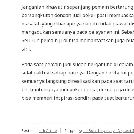
Janganlah khawatir sepanjang pemain bertarung j
bersangkutan dengan judi poker pasti memuaskan.
masalah yang dihadapinya dan itu tidak piawai d
mengadukan semuanya pada pelayanan ini. Sebab
Seluruh pemain judi bisa memanfaatkan juga b
sini.
Pada saat pemain judi sudah bergabung di dalam a
selalu aktual setiap harinya. Dengan berita ini 
semuanya langsung direalisasikan pada saat tar
berkembangnya judi poker dunia, di sini juga dised
bisa memberi inspirasi sendiri pada saat bertarun
Posted in
Judi Online
Tagged
Agen Bola Terpercaya Deposit 