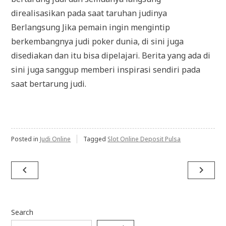
direalisasikan pada saat taruhan judinya
Berlangsung Jika pemain ingin mengintip
berkembangnya judi poker dunia, di sini juga
disediakan dan itu bisa dipelajari. Berita yang ada di
sini juga sanggup memberi inspirasi sendiri pada
saat bertarung judi.
Posted in
Judi Online
Tagged
Slot Online Deposit Pulsa
Post
navigate_before
navigate_next
navigation
Search