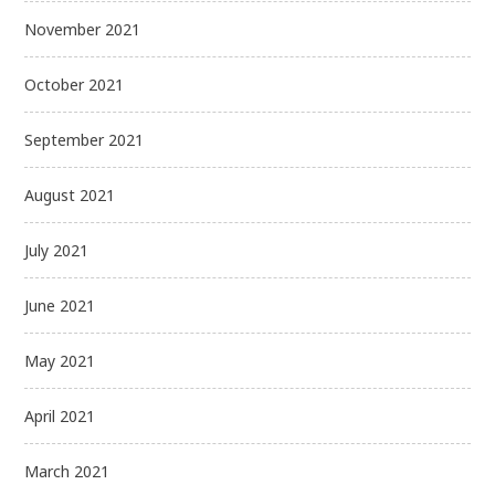
November 2021
October 2021
September 2021
August 2021
July 2021
June 2021
May 2021
April 2021
March 2021