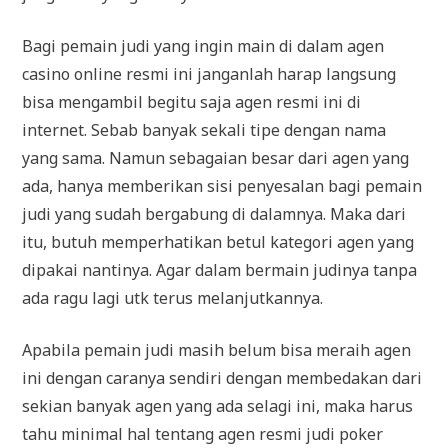
Bagi pemain judi yang ingin main di dalam agen
casino online resmi ini janganlah harap langsung
bisa mengambil begitu saja agen resmi ini di
internet. Sebab banyak sekali tipe dengan nama
yang sama. Namun sebagaian besar dari agen yang
ada, hanya memberikan sisi penyesalan bagi pemain
judi yang sudah bergabung di dalamnya. Maka dari
itu, butuh memperhatikan betul kategori agen yang
dipakai nantinya. Agar dalam bermain judinya tanpa
ada ragu lagi utk terus melanjutkannya.
Apabila pemain judi masih belum bisa meraih agen
ini dengan caranya sendiri dengan membedakan dari
sekian banyak agen yang ada selagi ini, maka harus
tahu minimal hal tentang agen resmi judi poker