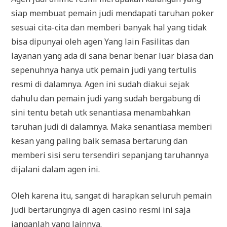
siap membuat pemain judi mendapati taruhan poker
sesuai cita-cita dan memberi banyak hal yang tidak
bisa dipunyai oleh agen Yang lain Fasilitas dan
layanan yang ada di sana benar benar luar biasa dan
sepenuhnya hanya utk pemain judi yang tertulis
resmi di dalamnya. Agen ini sudah diakui sejak
dahulu dan pemain judi yang sudah bergabung di
sini tentu betah utk senantiasa menambahkan
taruhan judi di dalamnya. Maka senantiasa memberi
kesan yang paling baik semasa bertarung dan
memberi sisi seru tersendiri sepanjang taruhannya
dijalani dalam agen ini.
Oleh karena itu, sangat di harapkan seluruh pemain
judi bertarungnya di agen casino resmi ini saja
janganlah yang lainnya.