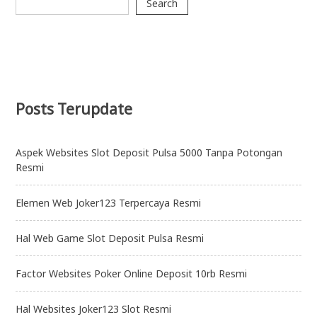
Search
Posts Terupdate
Aspek Websites Slot Deposit Pulsa 5000 Tanpa Potongan
Resmi
Elemen Web Joker123 Terpercaya Resmi
Hal Web Game Slot Deposit Pulsa Resmi
Factor Websites Poker Online Deposit 10rb Resmi
Hal Websites Joker123 Slot Resmi