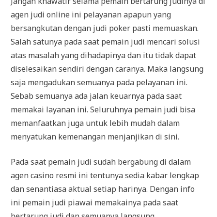
Jangan khawatir selama pemain bertarung judinya di
agen judi online ini pelayanan apapun yang
bersangkutan dengan judi poker pasti memuaskan.
Salah satunya pada saat pemain judi mencari solusi
atas masalah yang dihadapinya dan itu tidak dapat
diselesaikan sendiri dengan caranya. Maka langsung
saja mengadukan semuanya pada pelayanan ini.
Sebab semuanya ada jalan keuarnya pada saat
memakai layanan ini. Seluruhnya pemain judi bisa
memanfaatkan juga untuk lebih mudah dalam
menyatukan kemenangan menjanjikan di sini.
Pada saat pemain judi sudah bergabung di dalam
agen casino resmi ini tentunya sedia kabar lengkap
dan senantiasa aktual setiap harinya. Dengan info
ini pemain judi piawai memakainya pada saat
bertarung judi dan semuanya langsung