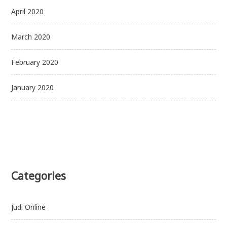
April 2020
March 2020
February 2020
January 2020
Categories
Judi Online