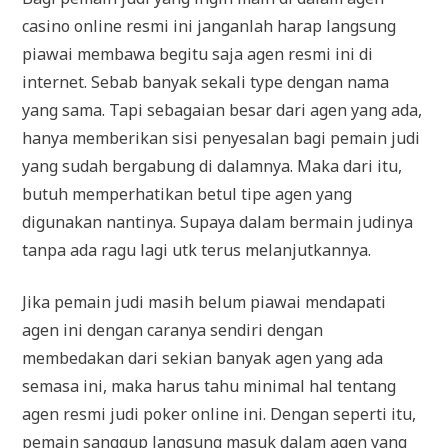
casino online resmi ini janganlah harap langsung
piawai membawa begitu saja agen resmi ini di
internet. Sebab banyak sekali type dengan nama
yang sama. Tapi sebagaian besar dari agen yang ada,
hanya memberikan sisi penyesalan bagi pemain judi
yang sudah bergabung di dalamnya. Maka dari itu,
butuh memperhatikan betul tipe agen yang
digunakan nantinya. Supaya dalam bermain judinya
tanpa ada ragu lagi utk terus melanjutkannya.
Jika pemain judi masih belum piawai mendapati
agen ini dengan caranya sendiri dengan
membedakan dari sekian banyak agen yang ada
semasa ini, maka harus tahu minimal hal tentang
agen resmi judi poker online ini. Dengan seperti itu,
pemain sanggup langsung masuk dalam agen yang