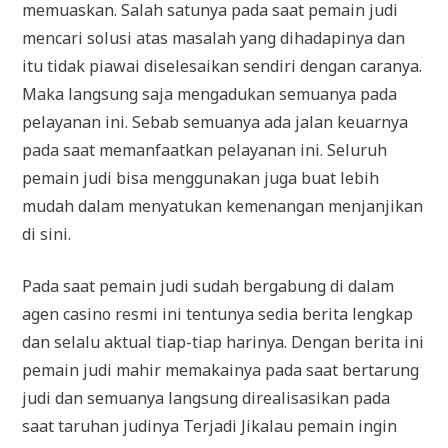
memuaskan. Salah satunya pada saat pemain judi
mencari solusi atas masalah yang dihadapinya dan
itu tidak piawai diselesaikan sendiri dengan caranya.
Maka langsung saja mengadukan semuanya pada
pelayanan ini. Sebab semuanya ada jalan keuarnya
pada saat memanfaatkan pelayanan ini. Seluruh
pemain judi bisa menggunakan juga buat lebih
mudah dalam menyatukan kemenangan menjanjikan
di sini.
Pada saat pemain judi sudah bergabung di dalam
agen casino resmi ini tentunya sedia berita lengkap
dan selalu aktual tiap-tiap harinya. Dengan berita ini
pemain judi mahir memakainya pada saat bertarung
judi dan semuanya langsung direalisasikan pada
saat taruhan judinya Terjadi Jikalau pemain ingin