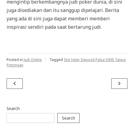
mengintip berkembangnya judi poker dunia, di sini
juga disediakan dan itu sanggup dipelajari. Berita
yang ada di sini juga dapat memberi memberi
inspirasi sendiri pada saat bertarung judi.
Posted in
Judi Online
Tagged
Slot Joker Deposit Pulsa 5000 Tanpa
Potongan
Post
navigate_before
navigate_next
navigation
Search
Search