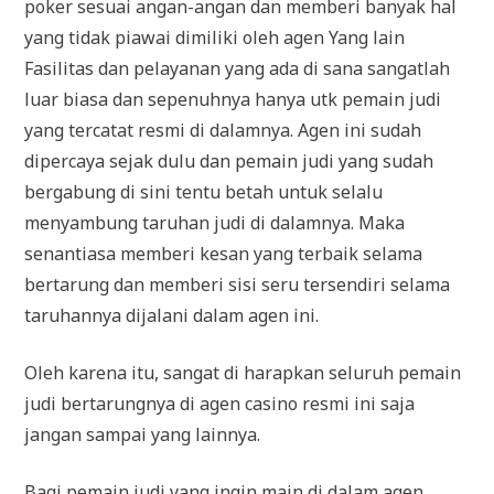
poker sesuai angan-angan dan memberi banyak hal
yang tidak piawai dimiliki oleh agen Yang lain
Fasilitas dan pelayanan yang ada di sana sangatlah
luar biasa dan sepenuhnya hanya utk pemain judi
yang tercatat resmi di dalamnya. Agen ini sudah
dipercaya sejak dulu dan pemain judi yang sudah
bergabung di sini tentu betah untuk selalu
menyambung taruhan judi di dalamnya. Maka
senantiasa memberi kesan yang terbaik selama
bertarung dan memberi sisi seru tersendiri selama
taruhannya dijalani dalam agen ini.
Oleh karena itu, sangat di harapkan seluruh pemain
judi bertarungnya di agen casino resmi ini saja
jangan sampai yang lainnya.
Bagi pemain judi yang ingin main di dalam agen