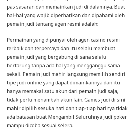
pas sasaran dan memainkan judi di dalamnya. Buat
hal-hal yang wajib diperhatikan dan dipahami oleh
pemain judi tentang agen resmi adalah:
Permainan yang dipunyai oleh agen casino resmi
terbaik dan terpercaya dan itu selalu membuat
pemain judi yang bergabung di sana selalu
bertarung tanpa ada hal yang mengganggu sama
sekali. Pemain judi mahir langsung memilih sendiri
tipe judi online yang dapat dimainkannya dan itu
hanya memakai satu akun dari pemain judi saja,
tidak perlu menambah akun lain. Games judi di sini
mahir dipilih sesuka hati dan tiap-tiap harinya tidak
ada batasan buat Mengambil Seluruhnya judi poker
mampu dicoba sesuai selera.