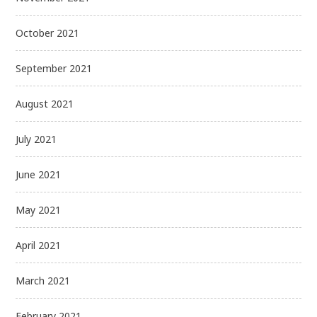
October 2021
September 2021
August 2021
July 2021
June 2021
May 2021
April 2021
March 2021
February 2021