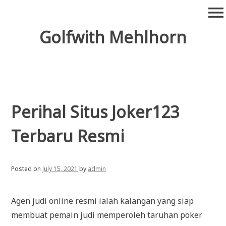
Skip
menu
to
content
Golfwith Mehlhorn
Perihal Situs Joker123
Terbaru Resmi
Posted on
July 15, 2021
by
admin
Agen judi online resmi ialah kalangan yang siap
membuat pemain judi memperoleh taruhan poker