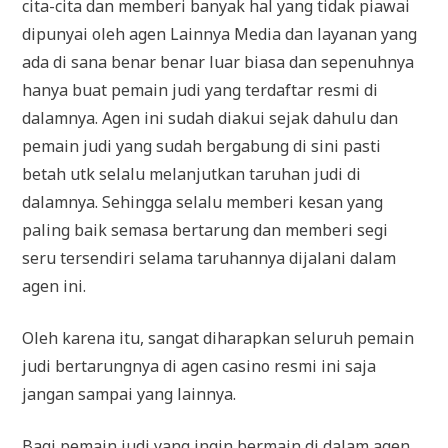
cita-cita dan memberi banyak hal yang tidak piawai
dipunyai oleh agen Lainnya Media dan layanan yang
ada di sana benar benar luar biasa dan sepenuhnya
hanya buat pemain judi yang terdaftar resmi di
dalamnya. Agen ini sudah diakui sejak dahulu dan
pemain judi yang sudah bergabung di sini pasti
betah utk selalu melanjutkan taruhan judi di
dalamnya. Sehingga selalu memberi kesan yang
paling baik semasa bertarung dan memberi segi
seru tersendiri selama taruhannya dijalani dalam
agen ini.
Oleh karena itu, sangat diharapkan seluruh pemain
judi bertarungnya di agen casino resmi ini saja
jangan sampai yang lainnya.
Bagi pemain judi yang ingin bermain di dalam agen