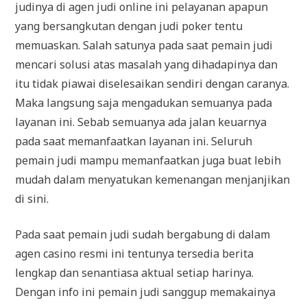
judinya di agen judi online ini pelayanan apapun
yang bersangkutan dengan judi poker tentu
memuaskan. Salah satunya pada saat pemain judi
mencari solusi atas masalah yang dihadapinya dan
itu tidak piawai diselesaikan sendiri dengan caranya.
Maka langsung saja mengadukan semuanya pada
layanan ini. Sebab semuanya ada jalan keuarnya
pada saat memanfaatkan layanan ini. Seluruh
pemain judi mampu memanfaatkan juga buat lebih
mudah dalam menyatukan kemenangan menjanjikan
di sini.
Pada saat pemain judi sudah bergabung di dalam
agen casino resmi ini tentunya tersedia berita
lengkap dan senantiasa aktual setiap harinya.
Dengan info ini pemain judi sanggup memakainya