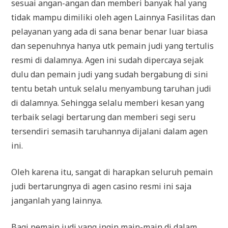
sesuai angan-angan dan memberi banyak hal yang
tidak mampu dimiliki oleh agen Lainnya Fasilitas dan
pelayanan yang ada di sana benar benar luar biasa
dan sepenuhnya hanya utk pemain judi yang tertulis
resmi di dalamnya. Agen ini sudah dipercaya sejak
dulu dan pemain judi yang sudah bergabung di sini
tentu betah untuk selalu menyambung taruhan judi
di dalamnya. Sehingga selalu memberi kesan yang
terbaik selagi bertarung dan memberi segi seru
tersendiri semasih taruhannya dijalani dalam agen
ini.
Oleh karena itu, sangat di harapkan seluruh pemain
judi bertarungnya di agen casino resmi ini saja
janganlah yang lainnya.
Bagi pemain judi yang ingin main-main di dalam