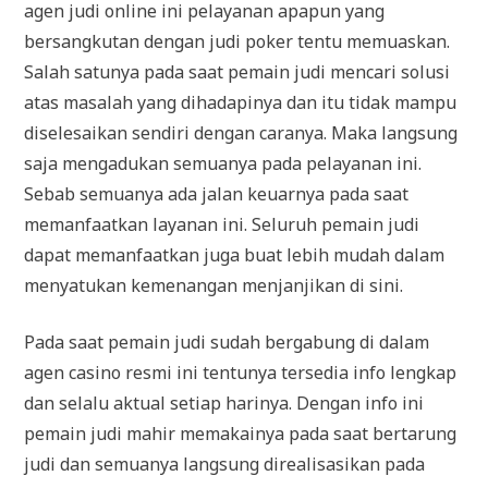
agen judi online ini pelayanan apapun yang
bersangkutan dengan judi poker tentu memuaskan.
Salah satunya pada saat pemain judi mencari solusi
atas masalah yang dihadapinya dan itu tidak mampu
diselesaikan sendiri dengan caranya. Maka langsung
saja mengadukan semuanya pada pelayanan ini.
Sebab semuanya ada jalan keuarnya pada saat
memanfaatkan layanan ini. Seluruh pemain judi
dapat memanfaatkan juga buat lebih mudah dalam
menyatukan kemenangan menjanjikan di sini.
Pada saat pemain judi sudah bergabung di dalam
agen casino resmi ini tentunya tersedia info lengkap
dan selalu aktual setiap harinya. Dengan info ini
pemain judi mahir memakainya pada saat bertarung
judi dan semuanya langsung direalisasikan pada