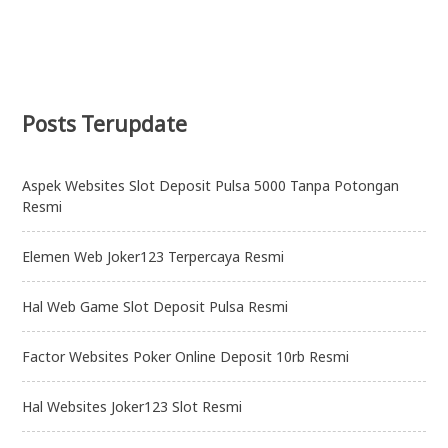
Posts Terupdate
Aspek Websites Slot Deposit Pulsa 5000 Tanpa Potongan
Resmi
Elemen Web Joker123 Terpercaya Resmi
Hal Web Game Slot Deposit Pulsa Resmi
Factor Websites Poker Online Deposit 10rb Resmi
Hal Websites Joker123 Slot Resmi