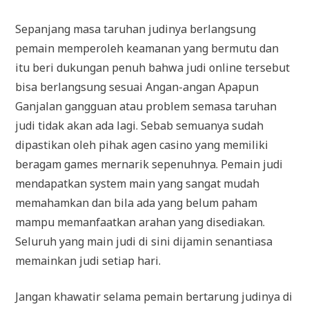
Sepanjang masa taruhan judinya berlangsung
pemain memperoleh keamanan yang bermutu dan
itu beri dukungan penuh bahwa judi online tersebut
bisa berlangsung sesuai Angan-angan Apapun
Ganjalan gangguan atau problem semasa taruhan
judi tidak akan ada lagi. Sebab semuanya sudah
dipastikan oleh pihak agen casino yang memiliki
beragam games mernarik sepenuhnya. Pemain judi
mendapatkan system main yang sangat mudah
memahamkan dan bila ada yang belum paham
mampu memanfaatkan arahan yang disediakan.
Seluruh yang main judi di sini dijamin senantiasa
memainkan judi setiap hari.
Jangan khawatir selama pemain bertarung judinya di