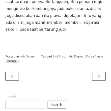
saat taruhan judinya Berlangsung Bila pemain ingin
mengintip berkembangnya judi poker dunia, di sini
juga disediakan dan itu piawai dipelajari. Info yang
ada di sini juga mahir memberi memberi inspirasi
sendiri pada saat bertarung judi.
Posted in
Judi Online
Tagged
Slot Pragmatic Deposit Pulsa Tanpa
Potongan
Post
navigate_before
navigate_next
navigation
Search
Search