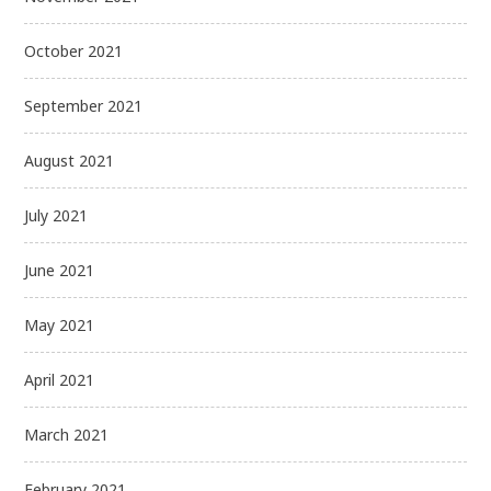
October 2021
September 2021
August 2021
July 2021
June 2021
May 2021
April 2021
March 2021
February 2021