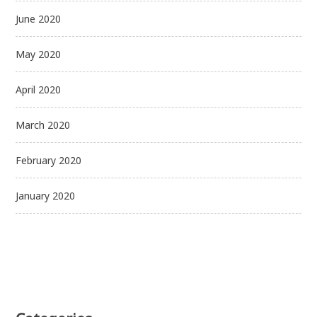
June 2020
May 2020
April 2020
March 2020
February 2020
January 2020