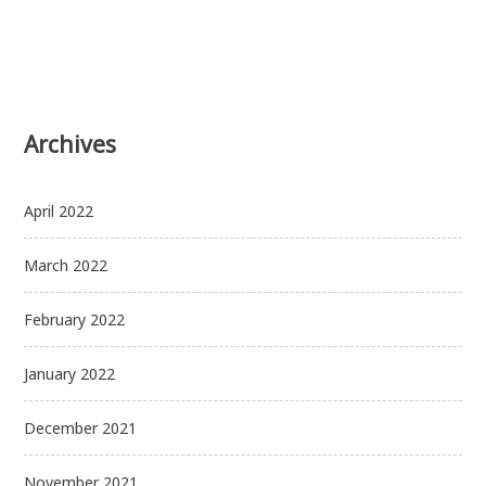
Archives
April 2022
March 2022
February 2022
January 2022
December 2021
November 2021