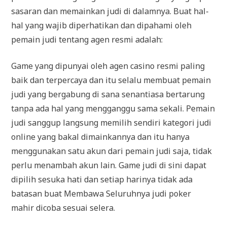
sasaran dan memainkan judi di dalamnya. Buat hal-
hal yang wajib diperhatikan dan dipahami oleh
pemain judi tentang agen resmi adalah:
Game yang dipunyai oleh agen casino resmi paling
baik dan terpercaya dan itu selalu membuat pemain
judi yang bergabung di sana senantiasa bertarung
tanpa ada hal yang mengganggu sama sekali. Pemain
judi sanggup langsung memilih sendiri kategori judi
online yang bakal dimainkannya dan itu hanya
menggunakan satu akun dari pemain judi saja, tidak
perlu menambah akun lain. Game judi di sini dapat
dipilih sesuka hati dan setiap harinya tidak ada
batasan buat Membawa Seluruhnya judi poker
mahir dicoba sesuai selera.