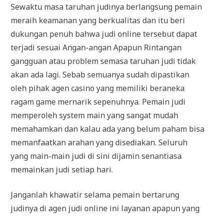
Sewaktu masa taruhan judinya berlangsung pemain
meraih keamanan yang berkualitas dan itu beri
dukungan penuh bahwa judi online tersebut dapat
terjadi sesuai Angan-angan Apapun Rintangan
gangguan atau problem semasa taruhan judi tidak
akan ada lagi. Sebab semuanya sudah dipastikan
oleh pihak agen casino yang memiliki beraneka
ragam game mernarik sepenuhnya. Pemain judi
memperoleh system main yang sangat mudah
memahamkan dan kalau ada yang belum paham bisa
memanfaatkan arahan yang disediakan. Seluruh
yang main-main judi di sini dijamin senantiasa
memainkan judi setiap hari.
Janganlah khawatir selama pemain bertarung
judinya di agen judi online ini layanan apapun yang