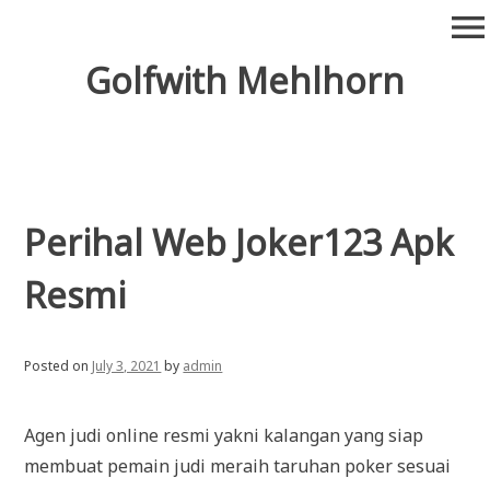
Skip
menu
to
content
Golfwith Mehlhorn
Perihal Web Joker123 Apk
Resmi
Posted on
July 3, 2021
by
admin
Agen judi online resmi yakni kalangan yang siap
membuat pemain judi meraih taruhan poker sesuai