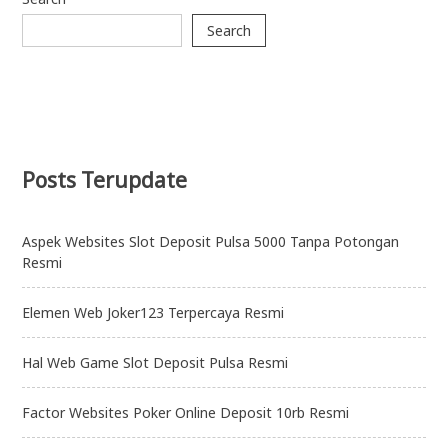
Search
Posts Terupdate
Aspek Websites Slot Deposit Pulsa 5000 Tanpa Potongan
Resmi
Elemen Web Joker123 Terpercaya Resmi
Hal Web Game Slot Deposit Pulsa Resmi
Factor Websites Poker Online Deposit 10rb Resmi