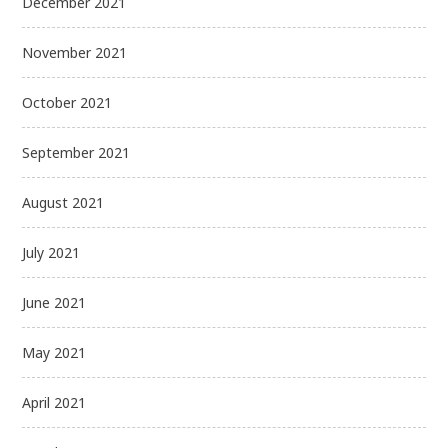
December 2021
November 2021
October 2021
September 2021
August 2021
July 2021
June 2021
May 2021
April 2021