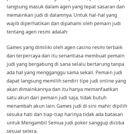
langsung masuk dalam agen yang tepat sasaran dan
memainkan judi di dalamnya. Untuk hal-hal yang
wajib diperhatikan dan dipahami oleh pemain judi
tentang agen resmi adalah:
Games yang dimiliki oleh agen casino resmi terbaik
dan terpercaya dan itu senantiasa membuat pemain
judi yang bergabung di sana selalu bertarung tanpa
ada hal yang mengganggu sama sekali. Pemain judi
dapat langsung memilih sendiri tipe judi online yang
akan dimainkannya dan itu hanya memanfaatkan
satu akun dari pemain judi saja, tidak butuh
menambah akun lain. Games judi di sini mahir dipilih
sesuka hati dan tiap-tiap harinya tidak ada batasan
untuk Mengambil Semua judi poker sanggup dicoba
sesuai selera.