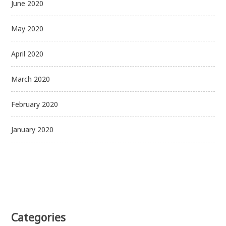
June 2020
May 2020
April 2020
March 2020
February 2020
January 2020
Categories