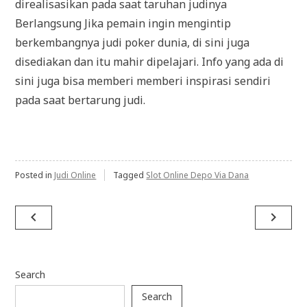
direalisasikan pada saat taruhan judinya
Berlangsung Jika pemain ingin mengintip
berkembangnya judi poker dunia, di sini juga
disediakan dan itu mahir dipelajari. Info yang ada di
sini juga bisa memberi memberi inspirasi sendiri
pada saat bertarung judi.
Posted in
Judi Online
Tagged
Slot Online Depo Via Dana
Post
navigate_before
navigate_next
navigation
Search
Search