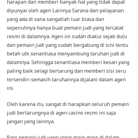
harapan dan memberi banyak hal yang tidak dapat
dipunyai oleh agen Lainnya Sarana dan pelayanan
yang ada di sana sangatlah luar biasa dan
sepenuhnya hanya buat pemain judi yang tercatat
resmi di dalamnya. Agen ini sudah diakui sejak dulu
dan pemain judi yang sudah bergabung di sini tentu
betah utk senantiasa menyambung taruhan judi di
dalamnya. Sehingga senantiasa memberi kesan yang
paling baik selagi bertarung dan memberi sisi seru
tersendiri semasih taruhannya dijalani dalam agen
ini.
Oleh karena itu, sangat di harapkan seluruh pemain
judi bertarungnya di agen casino resmi ini saja
jangan yang lainnya.
Bagi pemain judi yang ingin main-main di dalam