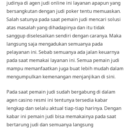
judinya di agen judi online ini layanan apapun yang
bersangkutan dengan judi poker tentu memuaskan.
Salah satunya pada saat pemain judi mencari solusi
atas masalah yang dihadapinya dan itu tidak
sanggup diselesaikan sendiri dengan caranya. Maka
langsung saja mengadukan semuanya pada
pelayanan ini. Sebab semuanya ada jalan keuarnya
pada saat memakai layanan ini. Semua pemain judi
mampu memanfaatkan juga buat lebih mudah dalam
mengumpulkan kemenangan menjanjikan di sini.
Pada saat pemain judi sudah bergabung di dalam
agen casino resmi ini tentunya tersedia kabar
lengkap dan selalu aktual tiap-tiap harinya. Dengan
kabar ini pemain judi bisa memakainya pada saat
bertarung judi dan semuanya langsung