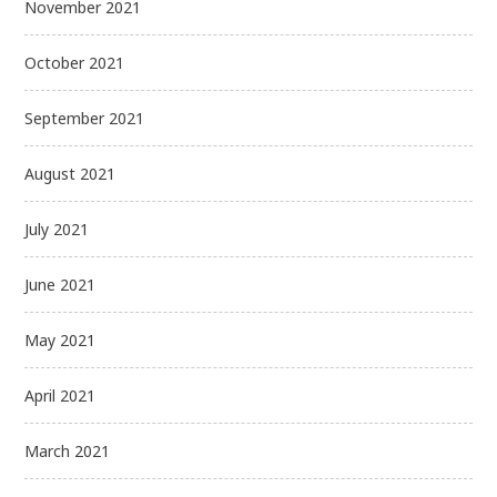
November 2021
October 2021
September 2021
August 2021
July 2021
June 2021
May 2021
April 2021
March 2021