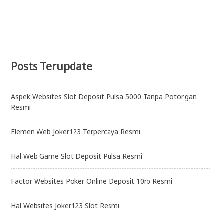
Posts Terupdate
Aspek Websites Slot Deposit Pulsa 5000 Tanpa Potongan
Resmi
Elemen Web Joker123 Terpercaya Resmi
Hal Web Game Slot Deposit Pulsa Resmi
Factor Websites Poker Online Deposit 10rb Resmi
Hal Websites Joker123 Slot Resmi