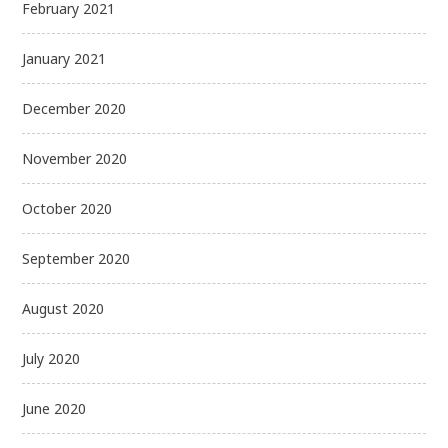
February 2021
January 2021
December 2020
November 2020
October 2020
September 2020
August 2020
July 2020
June 2020