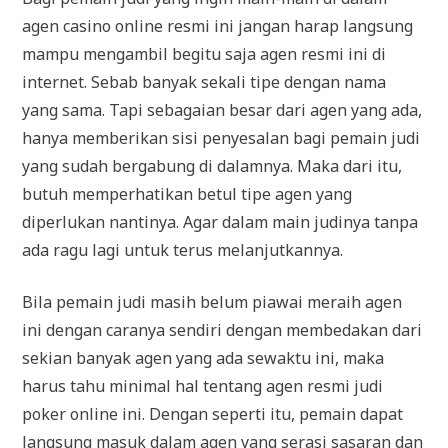
agen casino online resmi ini jangan harap langsung
mampu mengambil begitu saja agen resmi ini di
internet. Sebab banyak sekali tipe dengan nama
yang sama. Tapi sebagaian besar dari agen yang ada,
hanya memberikan sisi penyesalan bagi pemain judi
yang sudah bergabung di dalamnya. Maka dari itu,
butuh memperhatikan betul tipe agen yang
diperlukan nantinya. Agar dalam main judinya tanpa
ada ragu lagi untuk terus melanjutkannya.
Bila pemain judi masih belum piawai meraih agen
ini dengan caranya sendiri dengan membedakan dari
sekian banyak agen yang ada sewaktu ini, maka
harus tahu minimal hal tentang agen resmi judi
poker online ini. Dengan seperti itu, pemain dapat
langsung masuk dalam agen yang serasi sasaran dan