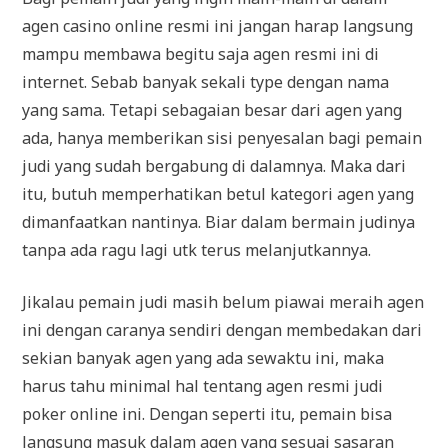
agen casino online resmi ini jangan harap langsung
mampu membawa begitu saja agen resmi ini di
internet. Sebab banyak sekali type dengan nama
yang sama. Tetapi sebagaian besar dari agen yang
ada, hanya memberikan sisi penyesalan bagi pemain
judi yang sudah bergabung di dalamnya. Maka dari
itu, butuh memperhatikan betul kategori agen yang
dimanfaatkan nantinya. Biar dalam bermain judinya
tanpa ada ragu lagi utk terus melanjutkannya.
Jikalau pemain judi masih belum piawai meraih agen
ini dengan caranya sendiri dengan membedakan dari
sekian banyak agen yang ada sewaktu ini, maka
harus tahu minimal hal tentang agen resmi judi
poker online ini. Dengan seperti itu, pemain bisa
langsung masuk dalam agen yang sesuai sasaran