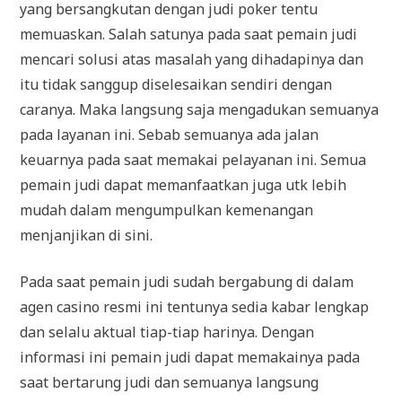
yang bersangkutan dengan judi poker tentu
memuaskan. Salah satunya pada saat pemain judi
mencari solusi atas masalah yang dihadapinya dan
itu tidak sanggup diselesaikan sendiri dengan
caranya. Maka langsung saja mengadukan semuanya
pada layanan ini. Sebab semuanya ada jalan
keuarnya pada saat memakai pelayanan ini. Semua
pemain judi dapat memanfaatkan juga utk lebih
mudah dalam mengumpulkan kemenangan
menjanjikan di sini.
Pada saat pemain judi sudah bergabung di dalam
agen casino resmi ini tentunya sedia kabar lengkap
dan selalu aktual tiap-tiap harinya. Dengan
informasi ini pemain judi dapat memakainya pada
saat bertarung judi dan semuanya langsung