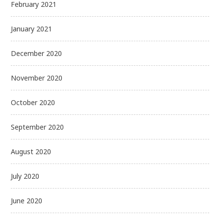
February 2021
January 2021
December 2020
November 2020
October 2020
September 2020
August 2020
July 2020
June 2020