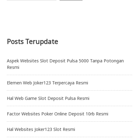
Posts Terupdate
Aspek Websites Slot Deposit Pulsa 5000 Tanpa Potongan
Resmi
Elemen Web Joker123 Terpercaya Resmi
Hal Web Game Slot Deposit Pulsa Resmi
Factor Websites Poker Online Deposit 10rb Resmi
Hal Websites Joker123 Slot Resmi