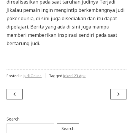
direalisasikan pada saat taruhan judinya Terjadi
Jikalau pemain ingin mengintip berkembangnya judi
poker dunia, di sini juga disediakan dan itu dapat
dipelajari. Berita yang ada di sini juga mampu
memberi memberikan inspirasi sendiri pada saat
bertarung judi.
Posted in
Judi Online
Tagged
Joker123 Apk
Post
navigate_before
navigate_next
navigation
Search
Search