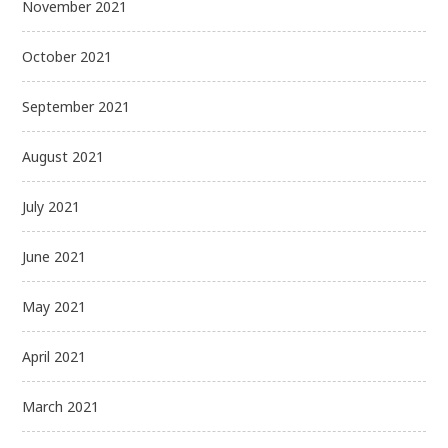
November 2021
October 2021
September 2021
August 2021
July 2021
June 2021
May 2021
April 2021
March 2021