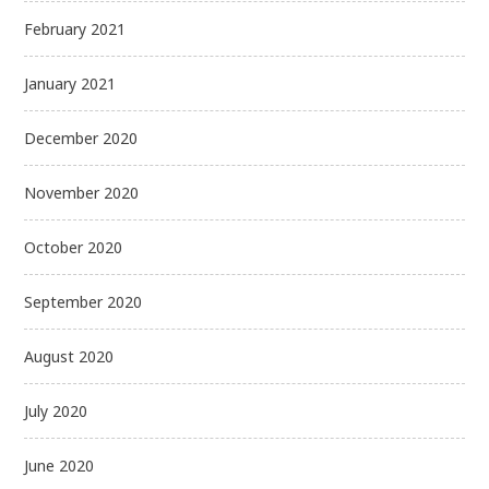
February 2021
January 2021
December 2020
November 2020
October 2020
September 2020
August 2020
July 2020
June 2020