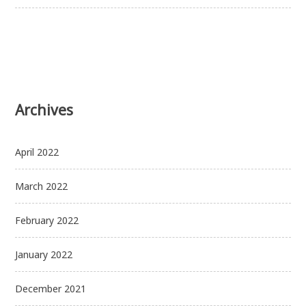
Archives
April 2022
March 2022
February 2022
January 2022
December 2021