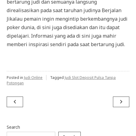
bertarung judi dan semuanya langsung
direalisasikan pada saat taruhan judinya Berjalan
Jikalau pemain ingin mengintip berkembangnya judi
poker dunia, di sini juga disediakan dan itu dapat
dipelajari. Informasi yang ada di sini juga mahir
memberi inspirasi sendiri pada saat bertarung judi.
Posted in
Judi Online
Tagged
Judi Slot Deposit Pulsa Tanpa
Potongan
Post
navigate_before
navigate_next
navigation
Search