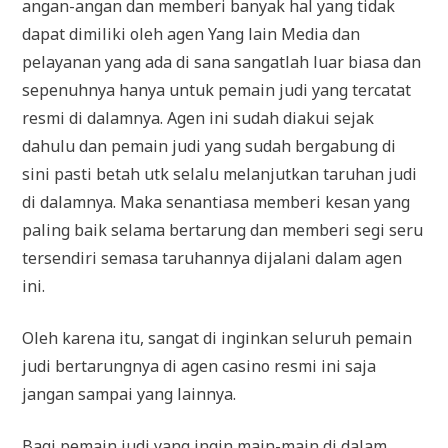
angan-angan dan memberi banyak hal yang tidak
dapat dimiliki oleh agen Yang lain Media dan
pelayanan yang ada di sana sangatlah luar biasa dan
sepenuhnya hanya untuk pemain judi yang tercatat
resmi di dalamnya. Agen ini sudah diakui sejak
dahulu dan pemain judi yang sudah bergabung di
sini pasti betah utk selalu melanjutkan taruhan judi
di dalamnya. Maka senantiasa memberi kesan yang
paling baik selama bertarung dan memberi segi seru
tersendiri semasa taruhannya dijalani dalam agen
ini.
Oleh karena itu, sangat di inginkan seluruh pemain
judi bertarungnya di agen casino resmi ini saja
jangan sampai yang lainnya.
Bagi pemain judi yang ingin main-main di dalam