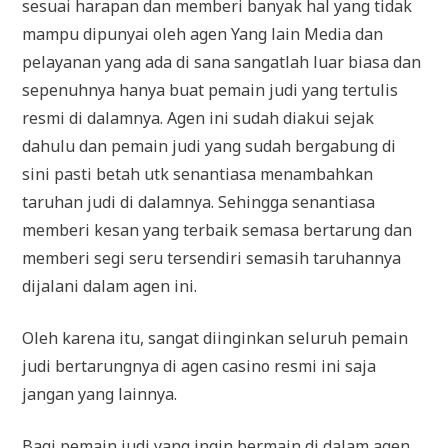
sesuai harapan dan memberi banyak hal yang tidak
mampu dipunyai oleh agen Yang lain Media dan
pelayanan yang ada di sana sangatlah luar biasa dan
sepenuhnya hanya buat pemain judi yang tertulis
resmi di dalamnya. Agen ini sudah diakui sejak
dahulu dan pemain judi yang sudah bergabung di
sini pasti betah utk senantiasa menambahkan
taruhan judi di dalamnya. Sehingga senantiasa
memberi kesan yang terbaik semasa bertarung dan
memberi segi seru tersendiri semasih taruhannya
dijalani dalam agen ini.
Oleh karena itu, sangat diinginkan seluruh pemain
judi bertarungnya di agen casino resmi ini saja
jangan yang lainnya.
Bagi pemain judi yang ingin bermain di dalam agen