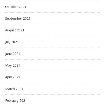
October 2021
September 2021
August 2021
July 2021
June 2021
May 2021
April 2021
March 2021
February 2021