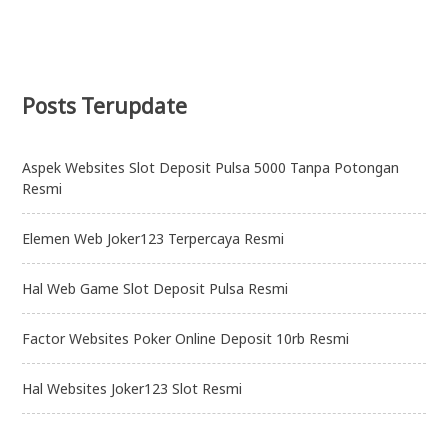
Posts Terupdate
Aspek Websites Slot Deposit Pulsa 5000 Tanpa Potongan
Resmi
Elemen Web Joker123 Terpercaya Resmi
Hal Web Game Slot Deposit Pulsa Resmi
Factor Websites Poker Online Deposit 10rb Resmi
Hal Websites Joker123 Slot Resmi