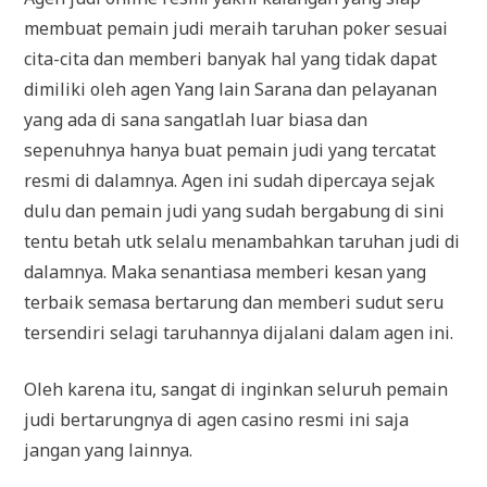
membuat pemain judi meraih taruhan poker sesuai
cita-cita dan memberi banyak hal yang tidak dapat
dimiliki oleh agen Yang lain Sarana dan pelayanan
yang ada di sana sangatlah luar biasa dan
sepenuhnya hanya buat pemain judi yang tercatat
resmi di dalamnya. Agen ini sudah dipercaya sejak
dulu dan pemain judi yang sudah bergabung di sini
tentu betah utk selalu menambahkan taruhan judi di
dalamnya. Maka senantiasa memberi kesan yang
terbaik semasa bertarung dan memberi sudut seru
tersendiri selagi taruhannya dijalani dalam agen ini.
Oleh karena itu, sangat di inginkan seluruh pemain
judi bertarungnya di agen casino resmi ini saja
jangan yang lainnya.