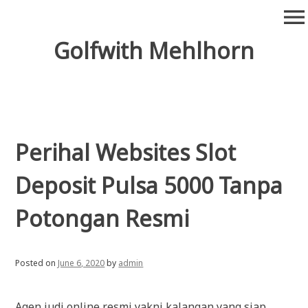
Skip
menu
to
content
Golfwith Mehlhorn
Perihal Websites Slot
Deposit Pulsa 5000 Tanpa
Potongan Resmi
Posted on
June 6, 2020
by
admin
Agen judi online resmi yakni kalangan yang siap