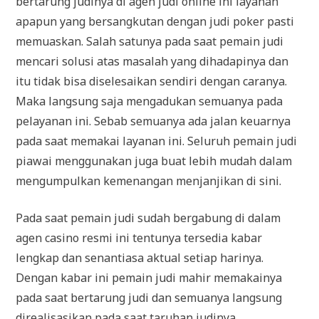
bertarung judinya di agen judi online ini layanan
apapun yang bersangkutan dengan judi poker pasti
memuaskan. Salah satunya pada saat pemain judi
mencari solusi atas masalah yang dihadapinya dan
itu tidak bisa diselesaikan sendiri dengan caranya.
Maka langsung saja mengadukan semuanya pada
pelayanan ini. Sebab semuanya ada jalan keuarnya
pada saat memakai layanan ini. Seluruh pemain judi
piawai menggunakan juga buat lebih mudah dalam
mengumpulkan kemenangan menjanjikan di sini.
Pada saat pemain judi sudah bergabung di dalam
agen casino resmi ini tentunya tersedia kabar
lengkap dan senantiasa aktual setiap harinya.
Dengan kabar ini pemain judi mahir memakainya
pada saat bertarung judi dan semuanya langsung
direalisasikan pada saat taruhan judinya