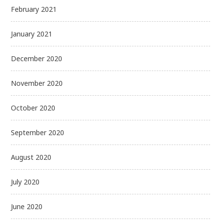
February 2021
January 2021
December 2020
November 2020
October 2020
September 2020
August 2020
July 2020
June 2020