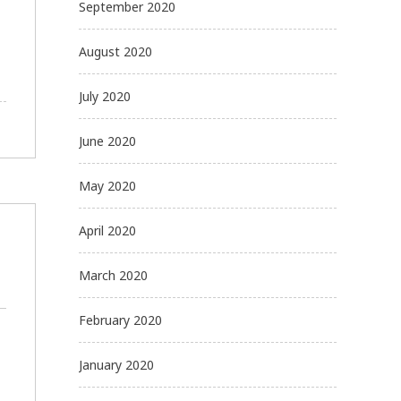
September 2020
August 2020
July 2020
June 2020
May 2020
April 2020
March 2020
February 2020
January 2020