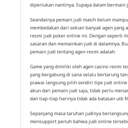
diperlukan nantinya. Supaya dalam bermain j
Seandainya pemain judi masih belum mampu 
membedakan dari sekian banyak agen yang ad
resmi judi poker online ini. Dengan seperti
sasaran dan memainkan judi di dalamnya. Bua
pemain judi tentang agen resmi adalah:
Game yang dimiliki oleh agen casino resmi t
yang bergabung di sana selalu bertarung ta
piawai langsung pilih sendiri tipe judi onl
akun dari pemain judi saja, tidak perlu menam
dan tiap-tiap harinya tidak ada batasan utk 
Sepanjang masa taruhan judinya berlangsun
mensupport penuh bahwa judi online tersebu