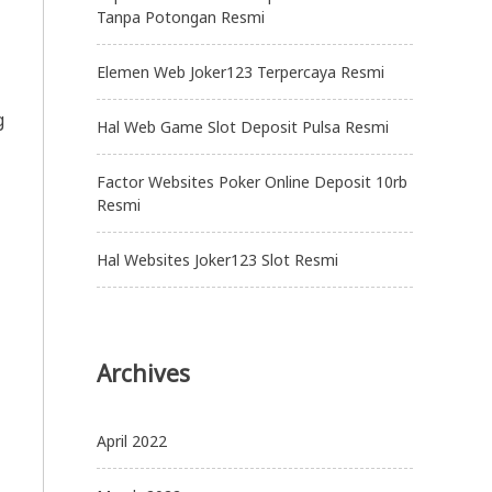
Tanpa Potongan Resmi
Elemen Web Joker123 Terpercaya Resmi
g
Hal Web Game Slot Deposit Pulsa Resmi
Factor Websites Poker Online Deposit 10rb
Resmi
Hal Websites Joker123 Slot Resmi
Archives
April 2022