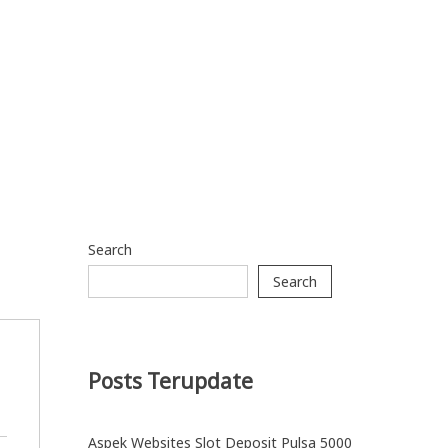
Search
Search
Posts Terupdate
Aspek Websites Slot Deposit Pulsa 5000