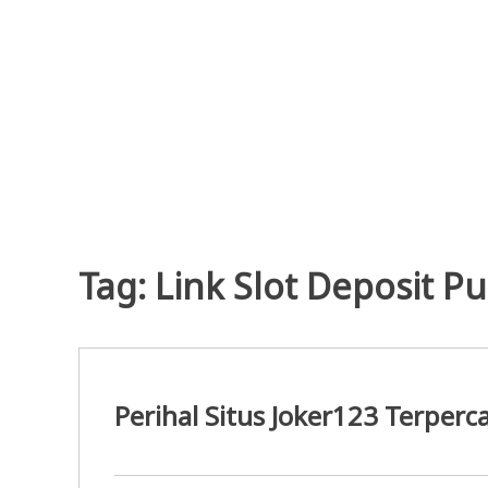
Skip
to
content
Tag:
Link Slot Deposit P
Perihal Situs Joker123 Terperc