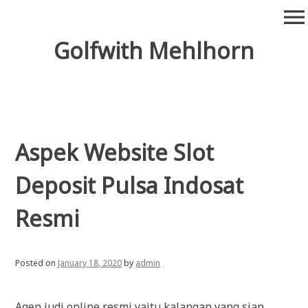
Skip
menu
to
content
Golfwith Mehlhorn
Aspek Website Slot
Deposit Pulsa Indosat
Resmi
Posted on
January 18, 2020
by
admin
Agen judi online resmi yaitu kalangan yang siap