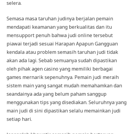
selera.
Semasa masa taruhan judinya berjalan pemain
mendapati keamanan yang berkualitas dan itu
mensupport penuh bahwa judi online tersebut
piawai terjadi sesuai Harapan Apapun Gangguan
kendala atau problem semasih taruhan judi tidak
akan ada lagi. Sebab semuanya sudah dipastikan
oleh pihak agen casino yang memiliki berbagai
games mernarik sepenuhnya. Pemain judi meraih
sistem main yang sangat mudah memahamkan dan
seandainya ada yang belum paham sanggup
menggunakan tips yang disediakan. Seluruhnya yang
main judi di sini dipastikan selalu memainkan judi
setiap hari.