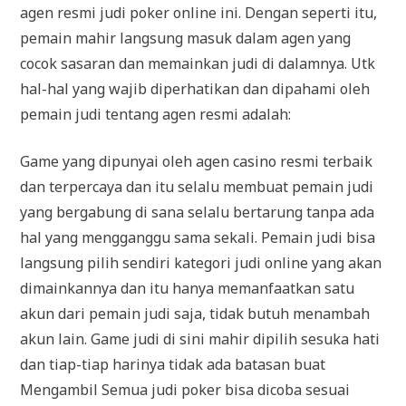
agen resmi judi poker online ini. Dengan seperti itu,
pemain mahir langsung masuk dalam agen yang
cocok sasaran dan memainkan judi di dalamnya. Utk
hal-hal yang wajib diperhatikan dan dipahami oleh
pemain judi tentang agen resmi adalah:
Game yang dipunyai oleh agen casino resmi terbaik
dan terpercaya dan itu selalu membuat pemain judi
yang bergabung di sana selalu bertarung tanpa ada
hal yang mengganggu sama sekali. Pemain judi bisa
langsung pilih sendiri kategori judi online yang akan
dimainkannya dan itu hanya memanfaatkan satu
akun dari pemain judi saja, tidak butuh menambah
akun lain. Game judi di sini mahir dipilih sesuka hati
dan tiap-tiap harinya tidak ada batasan buat
Mengambil Semua judi poker bisa dicoba sesuai