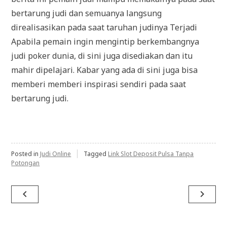
bertarung judi dan semuanya langsung
direalisasikan pada saat taruhan judinya Terjadi
Apabila pemain ingin mengintip berkembangnya
judi poker dunia, di sini juga disediakan dan itu
mahir dipelajari. Kabar yang ada di sini juga bisa
memberi memberi inspirasi sendiri pada saat
bertarung judi.
Posted in
Judi Online
Tagged
Link Slot Deposit Pulsa Tanpa
Potongan
Post
navigate_before
navigate_next
navigation