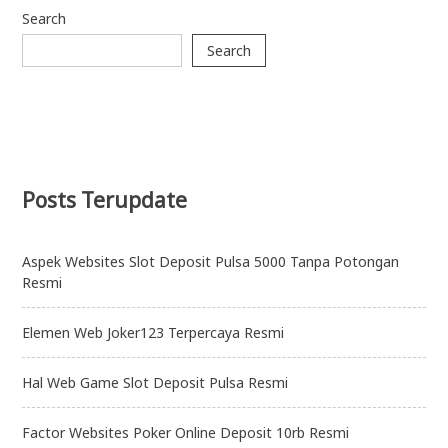
Search
Search
Posts Terupdate
Aspek Websites Slot Deposit Pulsa 5000 Tanpa Potongan
Resmi
Elemen Web Joker123 Terpercaya Resmi
Hal Web Game Slot Deposit Pulsa Resmi
Factor Websites Poker Online Deposit 10rb Resmi