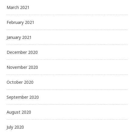
March 2021
February 2021
January 2021
December 2020
November 2020
October 2020
September 2020
August 2020
July 2020