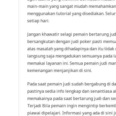
main-main yang sangat mudah memahamkan
menggunakan tutorial yang disediakan. Selur
setiap hari.
Jangan khawatir selagi pemain bertarung judi
bersangkutan dengan judi poker pasti memua
atas masalah yang dihadapinya dan itu tidak
langsung saja mengadukan semuanya pada la
memakai layanan ini. Semua pemain judi m
kemenangan menjanjikan di sini.
Pada saat pemain judi sudah bergabung di da
pastinya sedia info lengkap dan senantiasa a
memakainya pada saat bertarung judi dan se
Terjadi Bila pemain ingin mengintip berkemba
piawai dipelajari. Informasi yang ada di sin