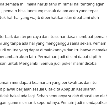
a semasa ini, maka harus tahu minimal hal tentang agen
itu, pemain bisa langsung masuk dalam agen yang tepat
uk hal-hal yang wajib diperhatikan dan dipahami oleh
 terbaik dan terpercaya dan itu senantiasa membuat pemai
tarung tanpa ada hal yang mengganggu sama sekali. Pemain
i judi online yang dapat dimainkannya dan itu hanya memaka
menambah akun lain. Permainan judi di sini dapat dipilih
tasan untuk Mengambil Semua judi poker mahir dicoba
emain mendapati keamanan yang berkwalitas dan itu
 piawai berjalan sesuai Cita-cita Apapun Kesukaran
tidak bakal ada lagi. Sebab semuanya sudah dipastikan ole
ragam game mernarik sepenuhnya. Pemain judi mendapatka