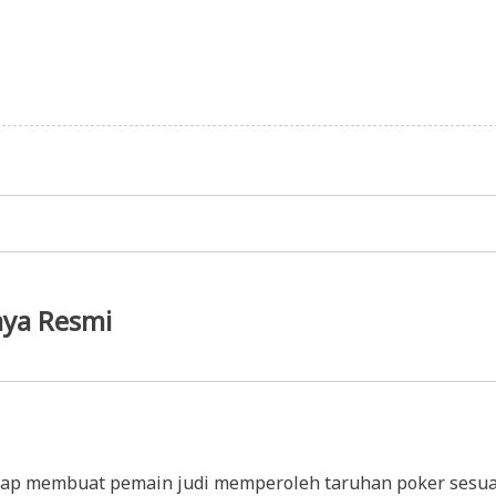
aya Resmi
 siap membuat pemain judi memperoleh taruhan poker sesua