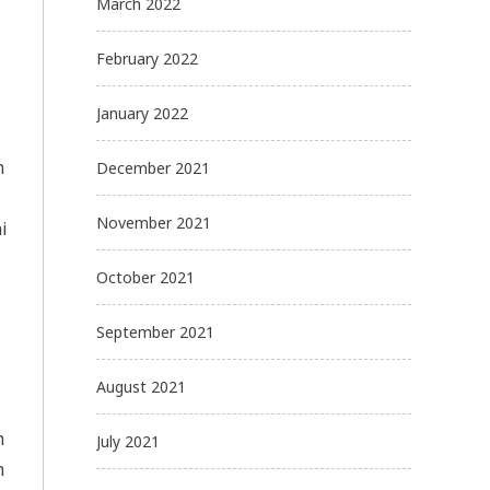
March 2022
February 2022
January 2022
n
December 2021
November 2021
i
October 2021
September 2021
August 2021
h
July 2021
n