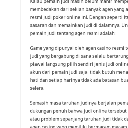
Kalau pemain judi masih belum mahir memper
membedakan dari sekian banyak agen yang ad
resmi judi poker online ini. Dengan seperti
sasaran dan memainkan judi di dalamnya. Unt
pemain judi tentang agen resmi adalah:
Game yang dipunyai oleh agen casino resmi 
judi yang bergabung di sana selalu bertarun
piawai langsung pilih sendiri jenis judi onl
akun dari pemain judi saja, tidak butuh mena
hati dan setiap harinya tidak ada batasan bu
selera.
Semasih masa taruhan judinya berjalan pem
dukungan penuh bahwa judi online tersebut d
atau problem sepanjang taruhan judi tidak d
agen casino yang memiliki bermacam macam 