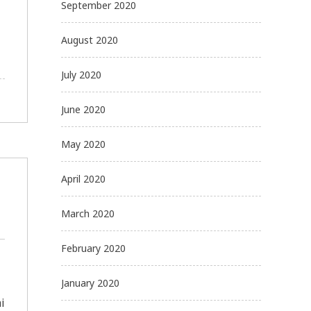
September 2020
August 2020
July 2020
June 2020
May 2020
April 2020
March 2020
February 2020
January 2020
i