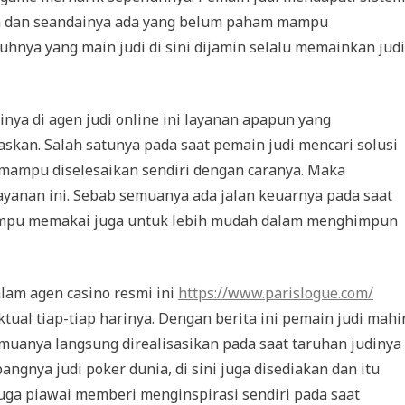
 dan seandainya ada yang belum paham mampu
uhnya yang main judi di sini dijamin selalu memainkan judi
nya di agen judi online ini layanan apapun yang
skan. Salah satunya pada saat pemain judi mencari solusi
 mampu diselesaikan sendiri dengan caranya. Maka
yanan ini. Sebab semuanya ada jalan keuarnya pada saat
ampu memakai juga untuk lebih mudah dalam menghimpun
lam agen casino resmi ini
https://www.parislogue.com/
ktual tiap-tiap harinya. Dengan berita ini pemain judi mahi
muanya langsung direalisasikan pada saat taruhan judinya
ngnya judi poker dunia, di sini juga disediakan dan itu
i juga piawai memberi menginspirasi sendiri pada saat