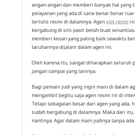
angan-angan dan memberi banyak hal yang tid
pelayanan yang ada di sana benar benar lua
tertulis resmi di dalamnya. Agen
slot resmi
in
bergabung di sini pasti betah buat senantia
memberi kesan yang paling baik sewaktu ber
taruhannya dijalani dalam agen ini.
Oleh karena itu, sangat diharapkan seluruh p
jangan sampai yang lainnya.
Bagi pemain judi yang ingin main di dalam ag
mengambil begitu saja agen resmi ini di int
Tetapi sebagaian besar dari agen yang ada, 
sudah bergabung di dalamnya. Maka dari itu
nantinya. Agar dalam main judinya tanpa ada