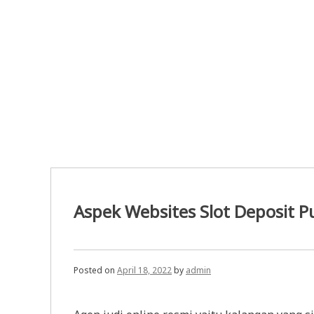
Skip
to
content
Aspek Websites Slot Deposit 
Posted on
April 18, 2022
by
admin