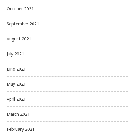
October 2021
September 2021
August 2021
July 2021
June 2021
May 2021
April 2021
March 2021
February 2021