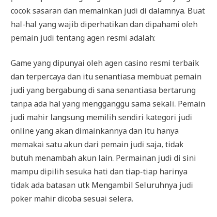
cocok sasaran dan memainkan judi di dalamnya. Buat
hal-hal yang wajib diperhatikan dan dipahami oleh
pemain judi tentang agen resmi adalah:
Game yang dipunyai oleh agen casino resmi terbaik
dan terpercaya dan itu senantiasa membuat pemain
judi yang bergabung di sana senantiasa bertarung
tanpa ada hal yang mengganggu sama sekali. Pemain
judi mahir langsung memilih sendiri kategori judi
online yang akan dimainkannya dan itu hanya
memakai satu akun dari pemain judi saja, tidak
butuh menambah akun lain. Permainan judi di sini
mampu dipilih sesuka hati dan tiap-tiap harinya
tidak ada batasan utk Mengambil Seluruhnya judi
poker mahir dicoba sesuai selera.