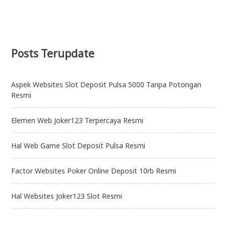
Posts Terupdate
Aspek Websites Slot Deposit Pulsa 5000 Tanpa Potongan
Resmi
Elemen Web Joker123 Terpercaya Resmi
Hal Web Game Slot Deposit Pulsa Resmi
Factor Websites Poker Online Deposit 10rb Resmi
Hal Websites Joker123 Slot Resmi