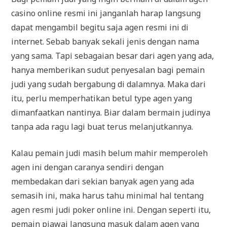
casino online resmi ini janganlah harap langsung
dapat mengambil begitu saja agen resmi ini di
internet. Sebab banyak sekali jenis dengan nama
yang sama. Tapi sebagaian besar dari agen yang ada,
hanya memberikan sudut penyesalan bagi pemain
judi yang sudah bergabung di dalamnya. Maka dari
itu, perlu memperhatikan betul type agen yang
dimanfaatkan nantinya. Biar dalam bermain judinya
tanpa ada ragu lagi buat terus melanjutkannya.
Kalau pemain judi masih belum mahir memperoleh
agen ini dengan caranya sendiri dengan
membedakan dari sekian banyak agen yang ada
semasih ini, maka harus tahu minimal hal tentang
agen resmi judi poker online ini. Dengan seperti itu,
pemain piawai langsung masuk dalam agen yang