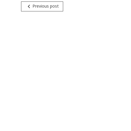
Post
navigate_before
Previous post
navigation