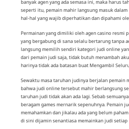
banyak agen yang ada semasa ini, maka harus tah
seperti itu, pemain mahir langsung masuk dalam 
hal-hal yang wajib diperhatikan dan dipahami ole
Permainan yang dimiliki oleh agen casino resmi p
yang bergabung di sana selalu bertarung tanpa a
langsung memilih sendiri kategori judi online y
dari pemain judi saja, tidak butuh menambah akun 
harinya tidak ada batasan buat Mengambil Seluru
Sewaktu masa taruhan judinya berjalan pemain
bahwa judi online tersebut mahir berlangsung 
taruhan judi tidak akan ada lagi. Sebab semuanya
beragam games mernarik sepenuhnya. Pemain ju
memahamkan dan jikalau ada yang belum paham b
di sini dijamin senantiasa memainkan judi setiap 