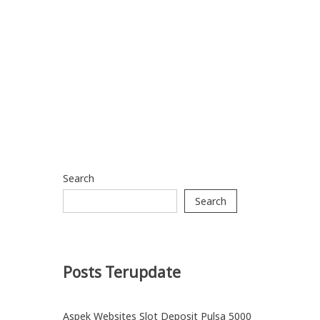
Search
Search
Posts Terupdate
Aspek Websites Slot Deposit Pulsa 5000