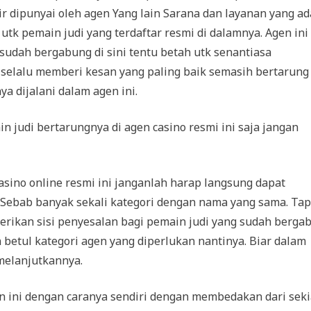
 dipunyai oleh agen Yang lain Sarana dan layanan yang ad
tk pemain judi yang terdaftar resmi di dalamnya. Agen ini
sudah bergabung di sini tentu betah utk senantiasa
selalu memberi kesan yang paling baik semasih bertarung
a dijalani dalam agen ini.
n judi bertarungnya di agen casino resmi ini saja jangan
asino online resmi ini janganlah harap langsung dapat
. Sebab banyak sekali kategori dengan nama yang sama. Tap
erikan sisi penyesalan bagi pemain judi yang sudah berga
 betul kategori agen yang diperlukan nantinya. Biar dalam
 melanjutkannya.
n ini dengan caranya sendiri dengan membedakan dari sek