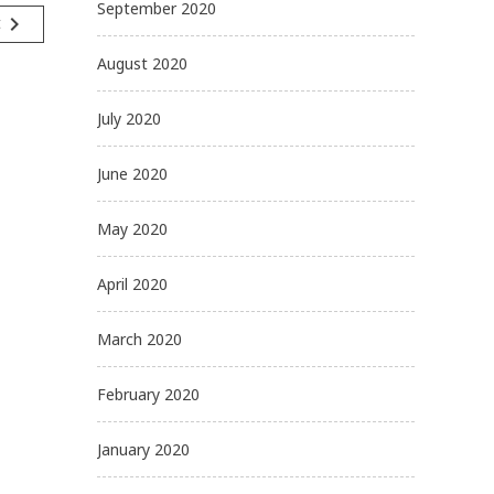
September 2020
navigate_next
t
August 2020
July 2020
June 2020
May 2020
April 2020
March 2020
February 2020
January 2020