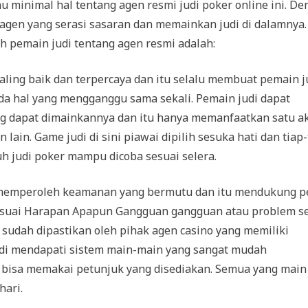
u minimal hal tentang agen resmi judi poker online ini. D
agen yang serasi sasaran dan memainkan judi di dalamnya.
h pemain judi tentang agen resmi adalah:
aling baik dan terpercaya dan itu selalu membuat pemain j
da hal yang mengganggu sama sekali. Pemain judi dapat
ang dapat dimainkannya dan itu hanya memanfaatkan satu a
lain. Game judi di sini piawai dipilih sesuka hati dan tiap-
h judi poker mampu dicoba sesuai selera.
 memperoleh keamanan yang bermutu dan itu mendukung 
sesuai Harapan Apapun Gangguan gangguan atau problem se
 sudah dipastikan oleh pihak agen casino yang memiliki
di mendapati sistem main-main yang sangat mudah
isa memakai petunjuk yang disediakan. Semua yang main 
hari.