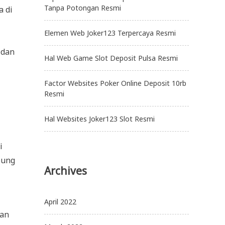
Tanpa Potongan Resmi
a di
Elemen Web Joker123 Terpercaya Resmi
 dan
Hal Web Game Slot Deposit Pulsa Resmi
Factor Websites Poker Online Deposit 10rb
Resmi
Hal Websites Joker123 Slot Resmi
i
bung
Archives
April 2022
ian