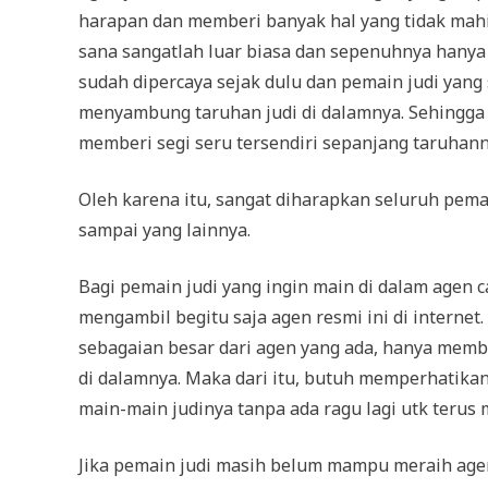
harapan dan memberi banyak hal yang tidak mahir
sana sangatlah luar biasa dan sepenuhnya hanya u
sudah dipercaya sejak dulu dan pemain judi yang 
menyambung taruhan judi di dalamnya. Sehingga 
memberi segi seru tersendiri sepanjang taruhanny
Oleh karena itu, sangat diharapkan seluruh pemai
sampai yang lainnya.
Bagi pemain judi yang ingin main di dalam agen c
mengambil begitu saja agen resmi ini di internet
sebagaian besar dari agen yang ada, hanya memb
di dalamnya. Maka dari itu, butuh memperhatikan
main-main judinya tanpa ada ragu lagi utk terus
Jika pemain judi masih belum mampu meraih age