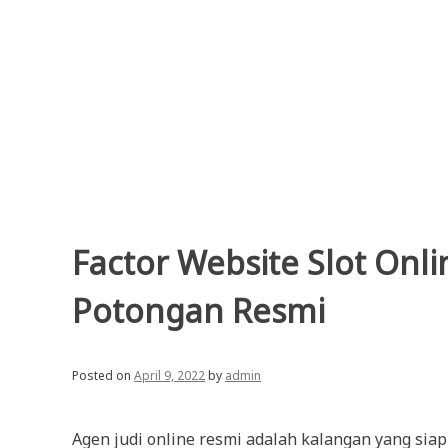
Skip
to
content
Factor Website Slot Onl
Potongan Resmi
Posted on
April 9, 2022
by
admin
Agen judi online resmi adalah kalangan yang si