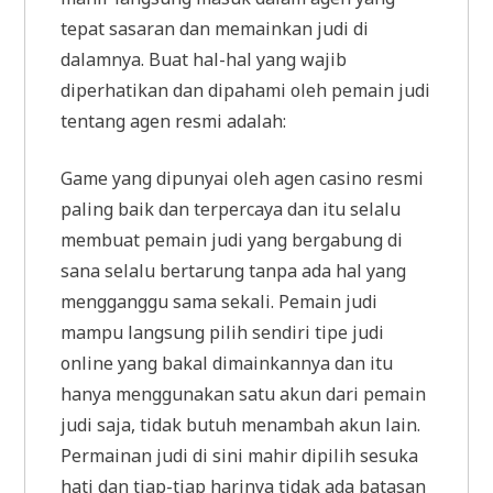
tepat sasaran dan memainkan judi di
dalamnya. Buat hal-hal yang wajib
diperhatikan dan dipahami oleh pemain judi
tentang agen resmi adalah:
Game yang dipunyai oleh agen casino resmi
paling baik dan terpercaya dan itu selalu
membuat pemain judi yang bergabung di
sana selalu bertarung tanpa ada hal yang
mengganggu sama sekali. Pemain judi
mampu langsung pilih sendiri tipe judi
online yang bakal dimainkannya dan itu
hanya menggunakan satu akun dari pemain
judi saja, tidak butuh menambah akun lain.
Permainan judi di sini mahir dipilih sesuka
hati dan tiap-tiap harinya tidak ada batasan