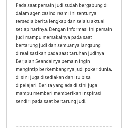
Pada saat pemain judi sudah bergabung di
dalam agen casino resmi ini tentunya
tersedia berita lengkap dan selalu aktual
setiap harinya. Dengan informasi ini pemain
judi mampu memakainya pada saat
bertarung judi dan semuanya langsung
direalisasikan pada saat taruhan judinya
Berjalan Seandainya pemain ingin
mengintip berkembangnya judi poker dunia,
di sini juga disediakan dan itu bisa
dipelajari. Berita yang ada di sini juga
mampu memberi memberikan inspirasi
sendiri pada saat bertarung judi.