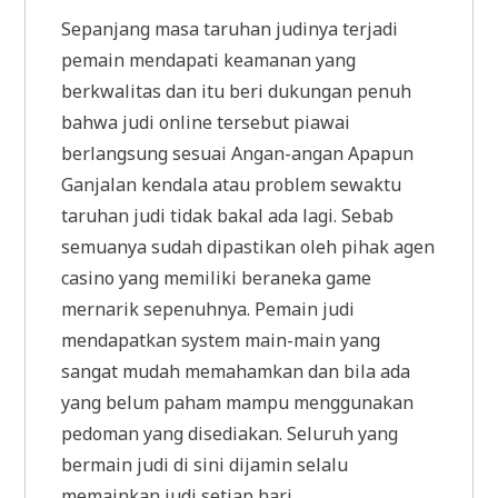
Sepanjang masa taruhan judinya terjadi
pemain mendapati keamanan yang
berkwalitas dan itu beri dukungan penuh
bahwa judi online tersebut piawai
berlangsung sesuai Angan-angan Apapun
Ganjalan kendala atau problem sewaktu
taruhan judi tidak bakal ada lagi. Sebab
semuanya sudah dipastikan oleh pihak agen
casino yang memiliki beraneka game
mernarik sepenuhnya. Pemain judi
mendapatkan system main-main yang
sangat mudah memahamkan dan bila ada
yang belum paham mampu menggunakan
pedoman yang disediakan. Seluruh yang
bermain judi di sini dijamin selalu
memainkan judi setiap hari.