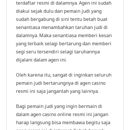
terdaftar resmi di dalamnya. Agen ini sudah
diakui sejak dulu dan pemain judi yang
sudah bergabung di sini tentu betah buat
senantiasa menambahkan taruhan judi di
dalamnya. Maka senantiasa memberi kesan
yang terbaik selagi bertarung dan memberi
segi seru tersendiri selagi taruhannya
dijalani dalam agen ini.
Oleh karena itu, sangat di inginkan seluruh
pemain judi bertarungnya di agen casino
resmi ini saja janganlah yang lainnya.
Bagi pemain judi yang ingin bermain di
dalam agen casino online resmi ini jangan
harap langsung bisa membawa begitu saja