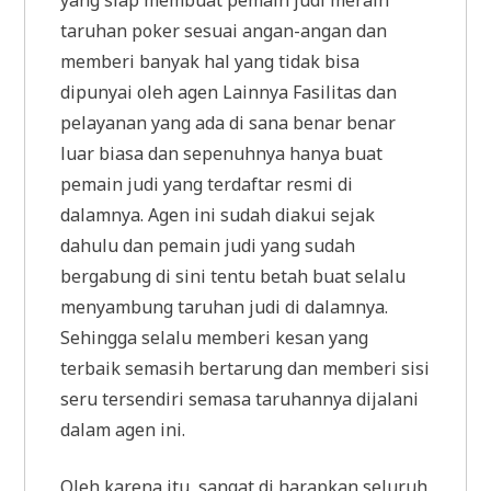
taruhan poker sesuai angan-angan dan
memberi banyak hal yang tidak bisa
dipunyai oleh agen Lainnya Fasilitas dan
pelayanan yang ada di sana benar benar
luar biasa dan sepenuhnya hanya buat
pemain judi yang terdaftar resmi di
dalamnya. Agen ini sudah diakui sejak
dahulu dan pemain judi yang sudah
bergabung di sini tentu betah buat selalu
menyambung taruhan judi di dalamnya.
Sehingga selalu memberi kesan yang
terbaik semasih bertarung dan memberi sisi
seru tersendiri semasa taruhannya dijalani
dalam agen ini.
Oleh karena itu, sangat di harapkan seluruh