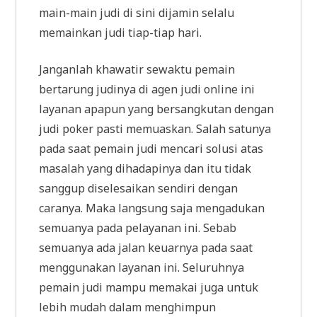
main-main judi di sini dijamin selalu
memainkan judi tiap-tiap hari.
Janganlah khawatir sewaktu pemain
bertarung judinya di agen judi online ini
layanan apapun yang bersangkutan dengan
judi poker pasti memuaskan. Salah satunya
pada saat pemain judi mencari solusi atas
masalah yang dihadapinya dan itu tidak
sanggup diselesaikan sendiri dengan
caranya. Maka langsung saja mengadukan
semuanya pada pelayanan ini. Sebab
semuanya ada jalan keuarnya pada saat
menggunakan layanan ini. Seluruhnya
pemain judi mampu memakai juga untuk
lebih mudah dalam menghimpun