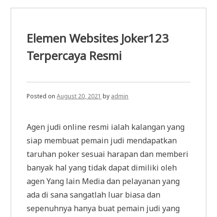
Elemen Websites Joker123
Terpercaya Resmi
Posted on
August 20, 2021
by
admin
Agen judi online resmi ialah kalangan yang
siap membuat pemain judi mendapatkan
taruhan poker sesuai harapan dan memberi
banyak hal yang tidak dapat dimiliki oleh
agen Yang lain Media dan pelayanan yang
ada di sana sangatlah luar biasa dan
sepenuhnya hanya buat pemain judi yang