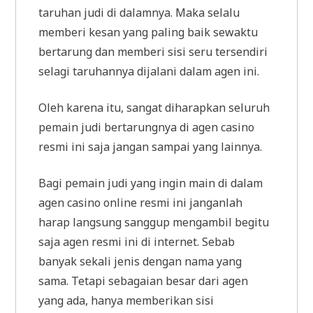
taruhan judi di dalamnya. Maka selalu
memberi kesan yang paling baik sewaktu
bertarung dan memberi sisi seru tersendiri
selagi taruhannya dijalani dalam agen ini.
Oleh karena itu, sangat diharapkan seluruh
pemain judi bertarungnya di agen casino
resmi ini saja jangan sampai yang lainnya.
Bagi pemain judi yang ingin main di dalam
agen casino online resmi ini janganlah
harap langsung sanggup mengambil begitu
saja agen resmi ini di internet. Sebab
banyak sekali jenis dengan nama yang
sama. Tetapi sebagaian besar dari agen
yang ada, hanya memberikan sisi