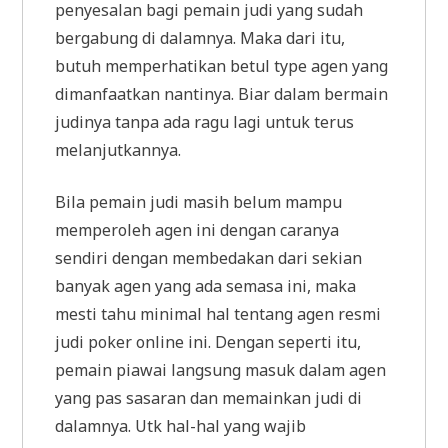
penyesalan bagi pemain judi yang sudah
bergabung di dalamnya. Maka dari itu,
butuh memperhatikan betul type agen yang
dimanfaatkan nantinya. Biar dalam bermain
judinya tanpa ada ragu lagi untuk terus
melanjutkannya.
Bila pemain judi masih belum mampu
memperoleh agen ini dengan caranya
sendiri dengan membedakan dari sekian
banyak agen yang ada semasa ini, maka
mesti tahu minimal hal tentang agen resmi
judi poker online ini. Dengan seperti itu,
pemain piawai langsung masuk dalam agen
yang pas sasaran dan memainkan judi di
dalamnya. Utk hal-hal yang wajib