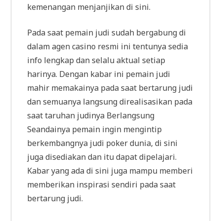
kemenangan menjanjikan di sini.
Pada saat pemain judi sudah bergabung di
dalam agen casino resmi ini tentunya sedia
info lengkap dan selalu aktual setiap
harinya. Dengan kabar ini pemain judi
mahir memakainya pada saat bertarung judi
dan semuanya langsung direalisasikan pada
saat taruhan judinya Berlangsung
Seandainya pemain ingin mengintip
berkembangnya judi poker dunia, di sini
juga disediakan dan itu dapat dipelajari.
Kabar yang ada di sini juga mampu memberi
memberikan inspirasi sendiri pada saat
bertarung judi.