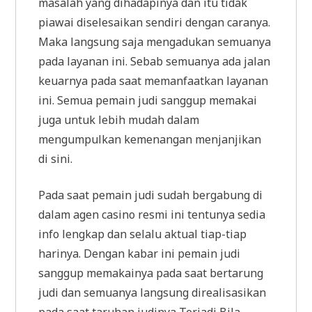
masalah yang dihadapinya dan itu tidak
piawai diselesaikan sendiri dengan caranya.
Maka langsung saja mengadukan semuanya
pada layanan ini. Sebab semuanya ada jalan
keuarnya pada saat memanfaatkan layanan
ini. Semua pemain judi sanggup memakai
juga untuk lebih mudah dalam
mengumpulkan kemenangan menjanjikan
di sini.
Pada saat pemain judi sudah bergabung di
dalam agen casino resmi ini tentunya sedia
info lengkap dan selalu aktual tiap-tiap
harinya. Dengan kabar ini pemain judi
sanggup memakainya pada saat bertarung
judi dan semuanya langsung direalisasikan
pada saat taruhan judinya Terjadi Bila