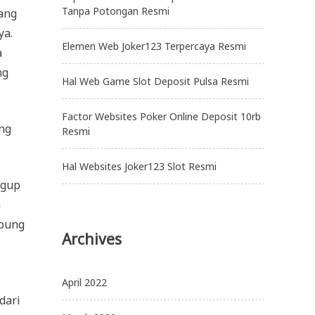
Tanpa Potongan Resmi
yang
ya.
Elemen Web Joker123 Terpercaya Resmi
a
ng
Hal Web Game Slot Deposit Pulsa Resmi
Factor Websites Poker Online Deposit 10rb
ang
Resmi
Hal Websites Joker123 Slot Resmi
ggup
n
abung
Archives
April 2022
dari