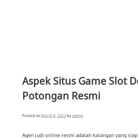
Skip
to
content
Aspek Situs Game Slot D
Potongan Resmi
Posted on
March 8, 2022
by
admin
Agen judi online resmi adalah kalangan yang si