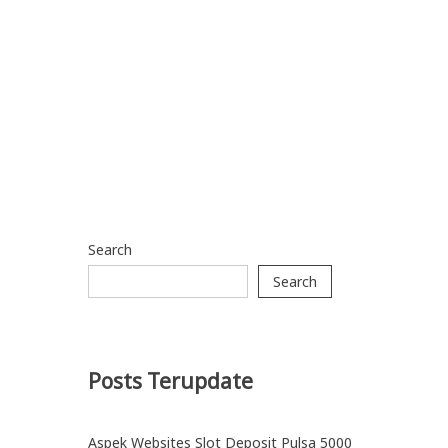
Search
Search
Posts Terupdate
Aspek Websites Slot Deposit Pulsa 5000