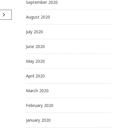
September 2020
navigate_next
t
August 2020
July 2020
June 2020
May 2020
April 2020
March 2020
February 2020
January 2020