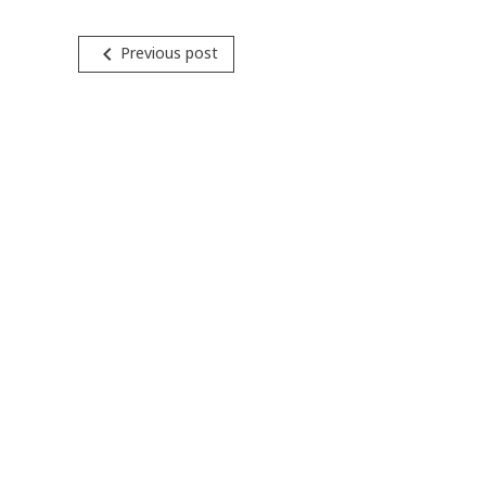
Post
navigate_before
Previous post
navigation