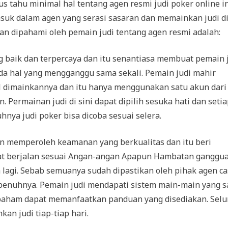
s tahu minimal hal tentang agen resmi judi poker online in
suk dalam agen yang serasi sasaran dan memainkan judi d
dan dipahami oleh pemain judi tentang agen resmi adalah:
g baik dan terpercaya dan itu senantiasa membuat pemain 
da hal yang mengganggu sama sekali. Pemain judi mahir
kal dimainkannya dan itu hanya menggunakan satu akun dari
 Permainan judi di sini dapat dipilih sesuka hati dan seti
nya judi poker bisa dicoba sesuai selera.
n memperoleh keamanan yang berkualitas dan itu beri
pat berjalan sesuai Angan-angan Apapun Hambatan ganggu
a lagi. Sebab semuanya sudah dipastikan oleh pihak agen ca
enuhnya. Pemain judi mendapati sistem main-main yang s
aham dapat memanfaatkan panduan yang disediakan. Selu
kan judi tiap-tiap hari.