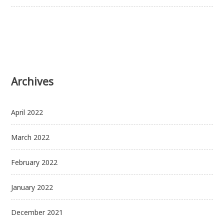
Archives
April 2022
March 2022
February 2022
January 2022
December 2021