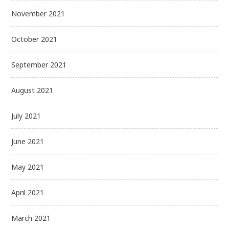
November 2021
October 2021
September 2021
August 2021
July 2021
June 2021
May 2021
April 2021
March 2021