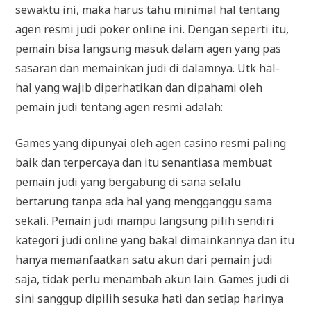
sewaktu ini, maka harus tahu minimal hal tentang
agen resmi judi poker online ini. Dengan seperti itu,
pemain bisa langsung masuk dalam agen yang pas
sasaran dan memainkan judi di dalamnya. Utk hal-
hal yang wajib diperhatikan dan dipahami oleh
pemain judi tentang agen resmi adalah:
Games yang dipunyai oleh agen casino resmi paling
baik dan terpercaya dan itu senantiasa membuat
pemain judi yang bergabung di sana selalu
bertarung tanpa ada hal yang mengganggu sama
sekali. Pemain judi mampu langsung pilih sendiri
kategori judi online yang bakal dimainkannya dan itu
hanya memanfaatkan satu akun dari pemain judi
saja, tidak perlu menambah akun lain. Games judi di
sini sanggup dipilih sesuka hati dan setiap harinya