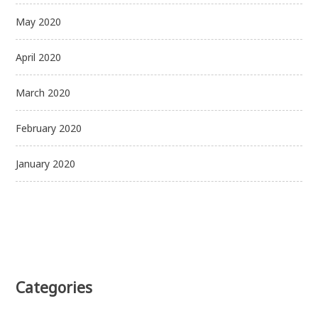
May 2020
April 2020
March 2020
February 2020
January 2020
Categories