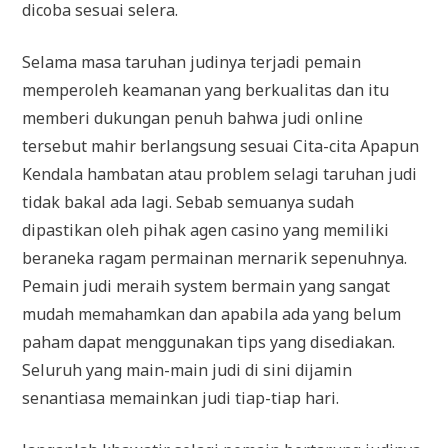
dicoba sesuai selera.
Selama masa taruhan judinya terjadi pemain
memperoleh keamanan yang berkualitas dan itu
memberi dukungan penuh bahwa judi online
tersebut mahir berlangsung sesuai Cita-cita Apapun
Kendala hambatan atau problem selagi taruhan judi
tidak bakal ada lagi. Sebab semuanya sudah
dipastikan oleh pihak agen casino yang memiliki
beraneka ragam permainan mernarik sepenuhnya.
Pemain judi meraih system bermain yang sangat
mudah memahamkan dan apabila ada yang belum
paham dapat menggunakan tips yang disediakan.
Seluruh yang main-main judi di sini dijamin
senantiasa memainkan judi tiap-tiap hari.