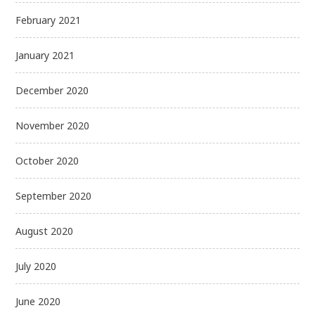
February 2021
January 2021
December 2020
November 2020
October 2020
September 2020
August 2020
July 2020
June 2020