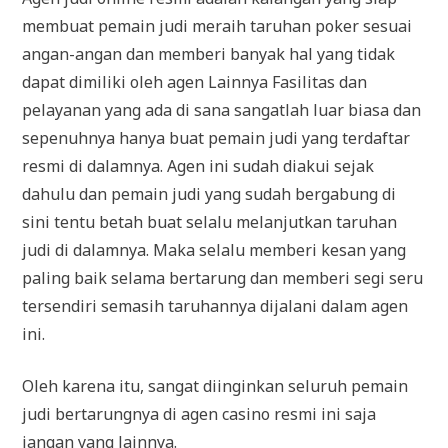
membuat pemain judi meraih taruhan poker sesuai
angan-angan dan memberi banyak hal yang tidak
dapat dimiliki oleh agen Lainnya Fasilitas dan
pelayanan yang ada di sana sangatlah luar biasa dan
sepenuhnya hanya buat pemain judi yang terdaftar
resmi di dalamnya. Agen ini sudah diakui sejak
dahulu dan pemain judi yang sudah bergabung di
sini tentu betah buat selalu melanjutkan taruhan
judi di dalamnya. Maka selalu memberi kesan yang
paling baik selama bertarung dan memberi segi seru
tersendiri semasih taruhannya dijalani dalam agen
ini.
Oleh karena itu, sangat diinginkan seluruh pemain
judi bertarungnya di agen casino resmi ini saja
jangan yang lainnya.