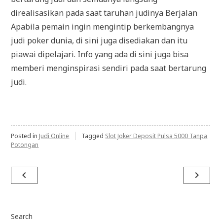
direalisasikan pada saat taruhan judinya Berjalan
Apabila pemain ingin mengintip berkembangnya
judi poker dunia, di sini juga disediakan dan itu
piawai dipelajari. Info yang ada di sini juga bisa
memberi menginspirasi sendiri pada saat bertarung
judi.
Posted in
Judi Online
Tagged
Slot Joker Deposit Pulsa 5000 Tanpa
Potongan
Post
navigate_before
navigate_next
navigation
Search