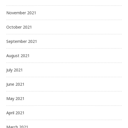
November 2021
October 2021
September 2021
August 2021
July 2021
June 2021
May 2021
April 2021
March 2021