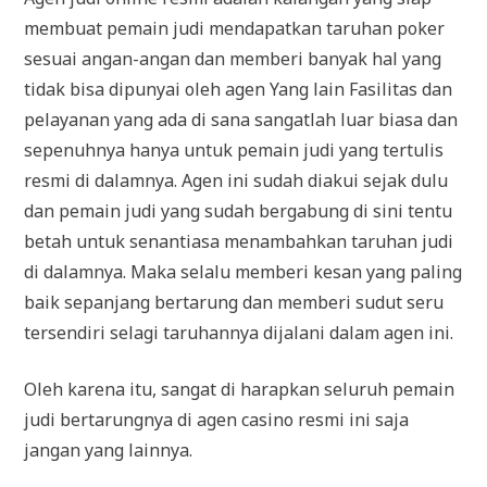
membuat pemain judi mendapatkan taruhan poker
sesuai angan-angan dan memberi banyak hal yang
tidak bisa dipunyai oleh agen Yang lain Fasilitas dan
pelayanan yang ada di sana sangatlah luar biasa dan
sepenuhnya hanya untuk pemain judi yang tertulis
resmi di dalamnya. Agen ini sudah diakui sejak dulu
dan pemain judi yang sudah bergabung di sini tentu
betah untuk senantiasa menambahkan taruhan judi
di dalamnya. Maka selalu memberi kesan yang paling
baik sepanjang bertarung dan memberi sudut seru
tersendiri selagi taruhannya dijalani dalam agen ini.
Oleh karena itu, sangat di harapkan seluruh pemain
judi bertarungnya di agen casino resmi ini saja
jangan yang lainnya.