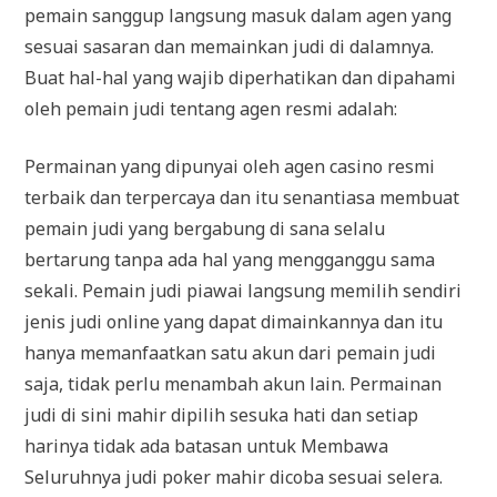
pemain sanggup langsung masuk dalam agen yang
sesuai sasaran dan memainkan judi di dalamnya.
Buat hal-hal yang wajib diperhatikan dan dipahami
oleh pemain judi tentang agen resmi adalah:
Permainan yang dipunyai oleh agen casino resmi
terbaik dan terpercaya dan itu senantiasa membuat
pemain judi yang bergabung di sana selalu
bertarung tanpa ada hal yang mengganggu sama
sekali. Pemain judi piawai langsung memilih sendiri
jenis judi online yang dapat dimainkannya dan itu
hanya memanfaatkan satu akun dari pemain judi
saja, tidak perlu menambah akun lain. Permainan
judi di sini mahir dipilih sesuka hati dan setiap
harinya tidak ada batasan untuk Membawa
Seluruhnya judi poker mahir dicoba sesuai selera.