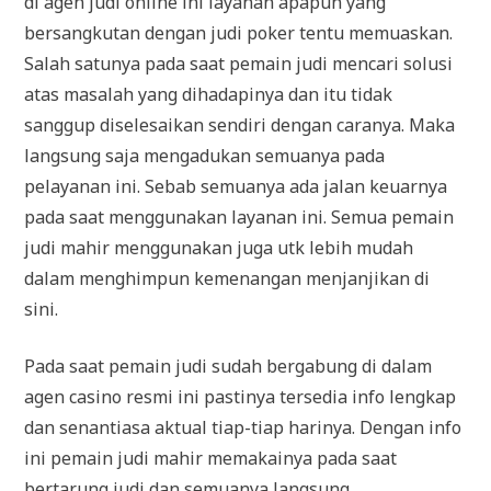
di agen judi online ini layanan apapun yang
bersangkutan dengan judi poker tentu memuaskan.
Salah satunya pada saat pemain judi mencari solusi
atas masalah yang dihadapinya dan itu tidak
sanggup diselesaikan sendiri dengan caranya. Maka
langsung saja mengadukan semuanya pada
pelayanan ini. Sebab semuanya ada jalan keuarnya
pada saat menggunakan layanan ini. Semua pemain
judi mahir menggunakan juga utk lebih mudah
dalam menghimpun kemenangan menjanjikan di
sini.
Pada saat pemain judi sudah bergabung di dalam
agen casino resmi ini pastinya tersedia info lengkap
dan senantiasa aktual tiap-tiap harinya. Dengan info
ini pemain judi mahir memakainya pada saat
bertarung judi dan semuanya langsung