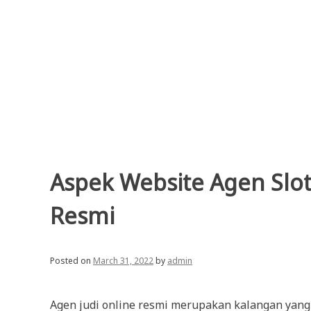
Skip
to
content
Aspek Website Agen Slo
Resmi
Posted on
March 31, 2022
by
admin
Agen judi online resmi merupakan kalangan yan