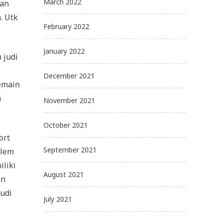
March 2022
gan
. Utk
February 2022
January 2022
 judi
December 2021
pemain
a
November 2021
October 2021
ort
September 2021
blem
iliki
August 2021
an
udi
July 2021