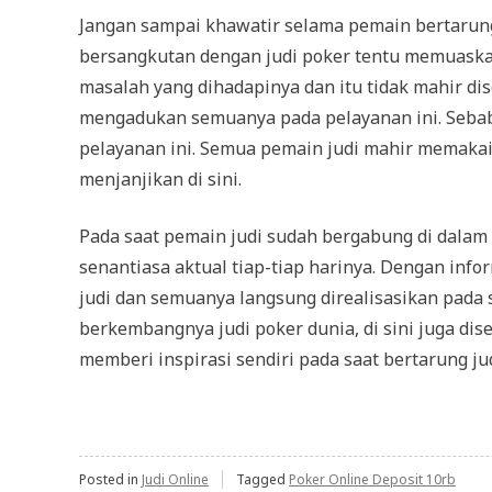
Jangan sampai khawatir selama pemain bertarung 
bersangkutan dengan judi poker tentu memuaskan.
masalah yang dihadapinya dan itu tidak mahir di
mengadukan semuanya pada pelayanan ini. Seba
pelayanan ini. Semua pemain judi mahir memaka
menjanjikan di sini.
Pada saat pemain judi sudah bergabung di dalam 
senantiasa aktual tiap-tiap harinya. Dengan inf
judi dan semuanya langsung direalisasikan pada 
berkembangnya judi poker dunia, di sini juga dised
memberi inspirasi sendiri pada saat bertarung jud
Posted in
Judi Online
Tagged
Poker Online Deposit 10rb