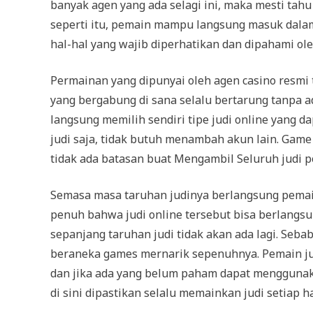
banyak agen yang ada selagi ini, maka mesti tahu
seperti itu, pemain mampu langsung masuk dalam
hal-hal yang wajib diperhatikan dan dipahami ole
Permainan yang dipunyai oleh agen casino resmi 
yang bergabung di sana selalu bertarung tanpa a
langsung memilih sendiri tipe judi online yang 
judi saja, tidak butuh menambah akun lain. Game j
tidak ada batasan buat Mengambil Seluruh judi po
Semasa masa taruhan judinya berlangsung pema
penuh bahwa judi online tersebut bisa berlang
sepanjang taruhan judi tidak akan ada lagi. Seb
beraneka games mernarik sepenuhnya. Pemain j
dan jika ada yang belum paham dapat menggunak
di sini dipastikan selalu memainkan judi setiap ha