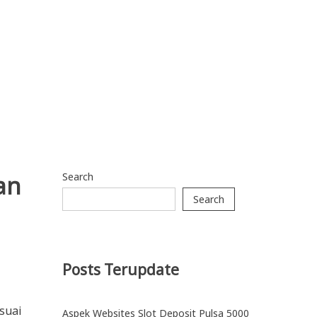
Search
an
Search
Posts Terupdate
suai
Aspek Websites Slot Deposit Pulsa 5000