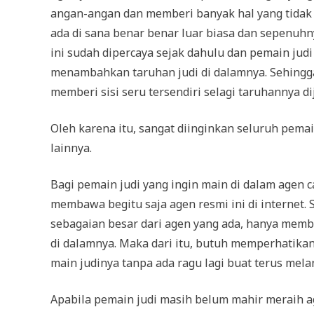
angan-angan dan memberi banyak hal yang tidak 
ada di sana benar benar luar biasa dan sepenuhn
ini sudah dipercaya sejak dahulu dan pemain judi
menambahkan taruhan judi di dalamnya. Sehingg
memberi sisi seru tersendiri selagi taruhannya di
Oleh karena itu, sangat diinginkan seluruh pemai
lainnya.
Bagi pemain judi yang ingin main di dalam agen 
membawa begitu saja agen resmi ini di internet.
sebagaian besar dari agen yang ada, hanya memb
di dalamnya. Maka dari itu, butuh memperhatikan
main judinya tanpa ada ragu lagi buat terus mela
Apabila pemain judi masih belum mahir meraih a