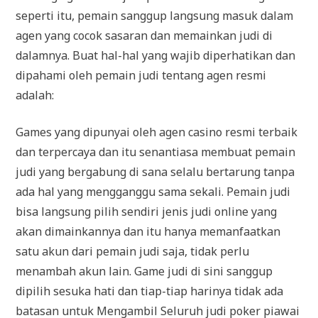
seperti itu, pemain sanggup langsung masuk dalam
agen yang cocok sasaran dan memainkan judi di
dalamnya. Buat hal-hal yang wajib diperhatikan dan
dipahami oleh pemain judi tentang agen resmi
adalah:
Games yang dipunyai oleh agen casino resmi terbaik
dan terpercaya dan itu senantiasa membuat pemain
judi yang bergabung di sana selalu bertarung tanpa
ada hal yang mengganggu sama sekali. Pemain judi
bisa langsung pilih sendiri jenis judi online yang
akan dimainkannya dan itu hanya memanfaatkan
satu akun dari pemain judi saja, tidak perlu
menambah akun lain. Game judi di sini sanggup
dipilih sesuka hati dan tiap-tiap harinya tidak ada
batasan untuk Mengambil Seluruh judi poker piawai