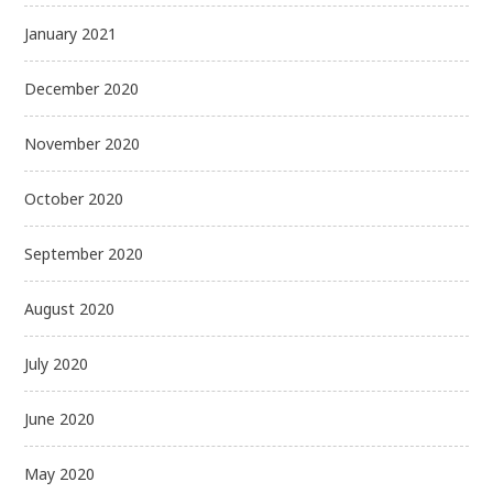
January 2021
December 2020
November 2020
October 2020
September 2020
August 2020
July 2020
June 2020
May 2020