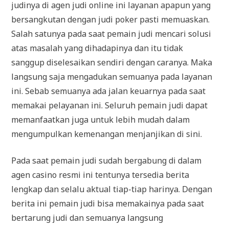
judinya di agen judi online ini layanan apapun yang
bersangkutan dengan judi poker pasti memuaskan.
Salah satunya pada saat pemain judi mencari solusi
atas masalah yang dihadapinya dan itu tidak
sanggup diselesaikan sendiri dengan caranya. Maka
langsung saja mengadukan semuanya pada layanan
ini. Sebab semuanya ada jalan keuarnya pada saat
memakai pelayanan ini. Seluruh pemain judi dapat
memanfaatkan juga untuk lebih mudah dalam
mengumpulkan kemenangan menjanjikan di sini.
Pada saat pemain judi sudah bergabung di dalam
agen casino resmi ini tentunya tersedia berita
lengkap dan selalu aktual tiap-tiap harinya. Dengan
berita ini pemain judi bisa memakainya pada saat
bertarung judi dan semuanya langsung