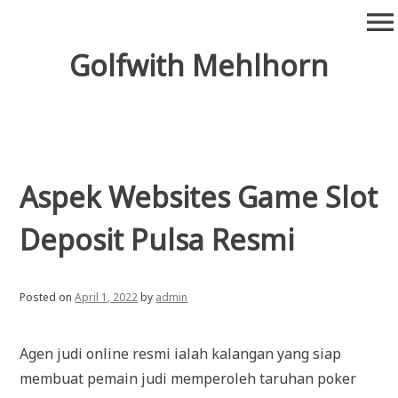
Skip
menu
to
content
Golfwith Mehlhorn
Aspek Websites Game Slot
Deposit Pulsa Resmi
Posted on
April 1, 2022
by
admin
Agen judi online resmi ialah kalangan yang siap
membuat pemain judi memperoleh taruhan poker