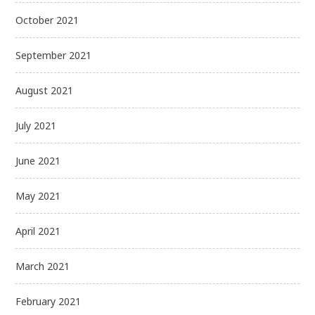
October 2021
September 2021
August 2021
July 2021
June 2021
May 2021
April 2021
March 2021
February 2021