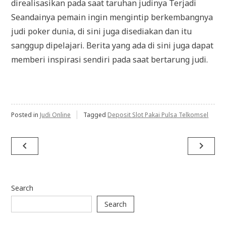
direalisasikan pada saat taruhan judinya Terjadi
Seandainya pemain ingin mengintip berkembangnya
judi poker dunia, di sini juga disediakan dan itu
sanggup dipelajari. Berita yang ada di sini juga dapat
memberi inspirasi sendiri pada saat bertarung judi.
Posted in
Judi Online
Tagged
Deposit Slot Pakai Pulsa Telkomsel
Post
navigate_before
navigate_next
navigation
Search
Search