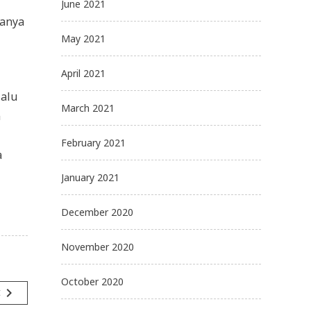
June 2021
uanya
May 2021
April 2021
lalu
March 2021
n
February 2021
a
January 2021
December 2020
November 2020
October 2020
navigate_next
t