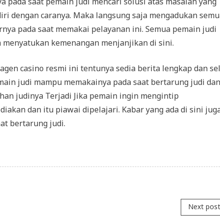
a pada saat pemain judi mencari solusi atas masalah yang
endiri dengan caranya. Maka langsung saja mengadukan sem
arnya pada saat memakai pelayanan ini. Semua pemain judi
 menyatukan kemenangan menjanjikan di sini.
gen casino resmi ini tentunya sedia berita lengkap dan se
pemain judi mampu memakainya pada saat bertarung judi da
han judinya Terjadi Jika pemain ingin mengintip
iakan dan itu piawai dipelajari. Kabar yang ada di sini jug
t bertarung judi.
Next pos