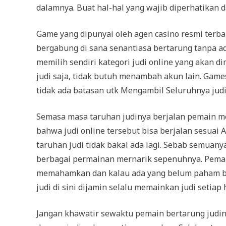
dalamnya. Buat hal-hal yang wajib diperhatikan 
Game yang dipunyai oleh agen casino resmi terba
bergabung di sana senantiasa bertarung tanpa a
memilih sendiri kategori judi online yang akan 
judi saja, tidak butuh menambah akun lain. Games 
tidak ada batasan utk Mengambil Seluruhnya judi 
Semasa masa taruhan judinya berjalan pemain 
bahwa judi online tersebut bisa berjalan sesua
taruhan judi tidak bakal ada lagi. Sebab semuany
berbagai permainan mernarik sepenuhnya. Pema
memahamkan dan kalau ada yang belum paham bi
judi di sini dijamin selalu memainkan judi setiap h
Jangan khawatir sewaktu pemain bertarung judiny